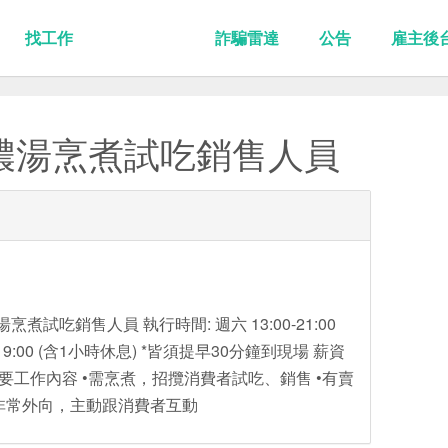
找工作
詐騙雷達
公告
雇主後
濃湯烹煮試吃銷售人員
湯烹煮試吃銷售人員 執行時間: 週六 13:00-21:00
-19:00 (含1小時休息) *皆須提早30分鐘到現場 薪資
.)主要工作內容 •需烹煮，招攬消費者試吃、銷售 •有賣
須非常外向，主動跟消費者互動