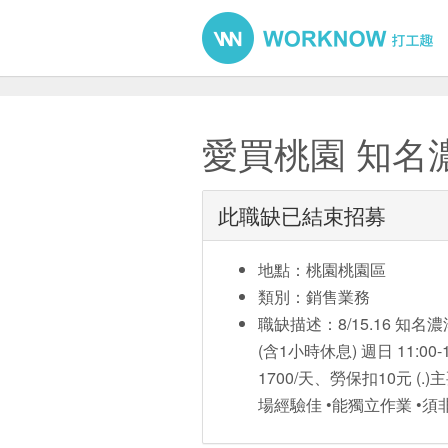
愛買桃園 知名
此職缺已結束招募
地點：桃園桃園區
類別：銷售業務
職缺描述：8/15.16 知名濃
(含1小時休息) 週日 11:00
1700/天、勞保扣10元 (
場經驗佳 •能獨立作業 •