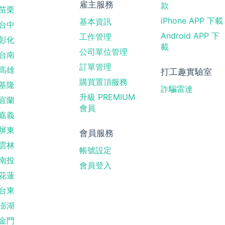
雇主服務
款
苗栗
iPhone APP 下載
基本資訊
台中
Android APP 下
工作管理
彰化
載
公司單位管理
台南
訂單管理
高雄
打工趣實驗室
購買置頂服務
基隆
詐騙雷達
升級 PREMIUM
宜蘭
會員
嘉義
屏東
會員服務
雲林
帳號設定
南投
會員登入
花蓮
台東
澎湖
金門