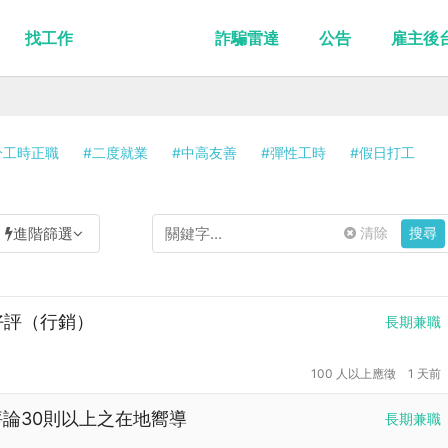
找工作
詐騙雷達
公告
雇主後
分工時正職
#二度就業
#中高友善
#彈性工時
#假日打工
進階篩選
清除
搜尋
論好評（行銷）
長期兼職
100 人以上應徵
1 天前
並評論30則以上之在地嚮導
長期兼職