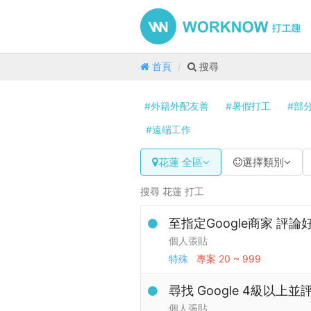
首頁
搜尋
#外籍外配友善
#暑假打工
#部
#遠端工作
花蓮 全區
選擇類別
搜尋 花蓮 打工
至指定Google商家 評
個人張貼
特殊
專案
20 ~ 999
尋找 Google 4級以上
個人張貼