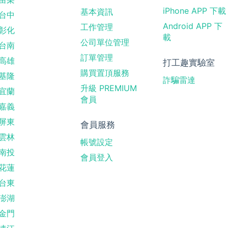
iPhone APP 下載
基本資訊
台中
Android APP 下
工作管理
彰化
載
公司單位管理
台南
訂單管理
高雄
打工趣實驗室
購買置頂服務
基隆
詐騙雷達
升級 PREMIUM
宜蘭
會員
嘉義
屏東
會員服務
雲林
帳號設定
南投
會員登入
花蓮
台東
澎湖
金門