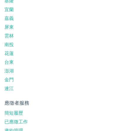
基隆
宜蘭
嘉義
屏東
雲林
南投
花蓮
台東
澎湖
金門
連江
應徵者服務
簡短履歷
已應徵工作
邀約管理