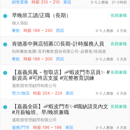
銷售業務
時薪
210 ~ 210
東區
0-5 人應徵
21 小時前
早晚班工讀/正職（長期）
長期兼職
個人張貼
餐飲
時薪
196 ~ 230
西區
0-5 人應徵
3 天前
肯德基中興店招募👉🏻長期-計時服務人員
長期兼職
怡和餐飲集團-富利餐飲股份有限公司-必勝客/肯德基
餐飲
時薪
196 ~ 200
西區
0-5 人應徵
3 天前
【嘉義吳鳳 - 智取店】🦐蝦皮門市店員✨ #
長期兼職
薪資高 #可跨店支援 #完整教育訓練
邁斯朋管理顧問有限公司
勞力/物流
時薪
204 ~ 224
東區
0-5 人應徵
4 天前
【嘉義全區】🦐蝦皮門市✨#職缺請見內文
長期兼職
#月薪輪班、早/晚班兼職
邁斯朋管理顧問有限公司
服務/門市
時薪
196 ~ 196
東區
0-5 人應徵
4 天前