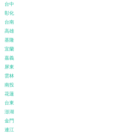
台中
彰化
台南
高雄
基隆
宜蘭
嘉義
屏東
雲林
南投
花蓮
台東
澎湖
金門
連江