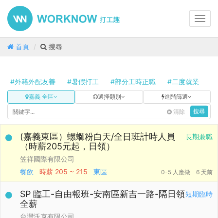
Toggl
navig
首頁
搜尋
#外籍外配友善
#暑假打工
#部分工時正職
#二度就業
#
嘉義 全區
選擇類別
進階篩選
清除
搜尋
(嘉義東區）螺螄粉白天/全日班計時人員
長期兼職
（時薪205元起，日領）
笠祥國際有限公司
餐飲
時薪
205 ~ 215
東區
0-5 人應徵
6 天前
SP 臨工-自由報班-安南區新吉一路-隔日領
短期臨時
全薪
台灣沃克有限公司