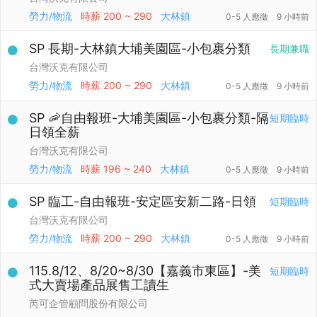
勞力/物流
時薪
200 ~ 290
大林鎮
0-5 人應徵
9 小時前
SP 長期-大林鎮大埔美園區-小包裹分類
長期兼職
台灣沃克有限公司
勞力/物流
時薪
200 ~ 290
大林鎮
0-5 人應徵
9 小時前
SP 🦐自由報班-大埔美園區-小包裹分類-隔
短期臨時
日領全薪
台灣沃克有限公司
勞力/物流
時薪
196 ~ 240
大林鎮
0-5 人應徵
9 小時前
SP 臨工-自由報班-安定區安新二路-日領
短期臨時
台灣沃克有限公司
勞力/物流
時薪
200 ~ 290
大林鎮
0-5 人應徵
9 小時前
115.8/12、8/20~8/30【嘉義市東區】-美
短期臨時
式大賣場產品展售工讀生
芮可企管顧問股份有限公司