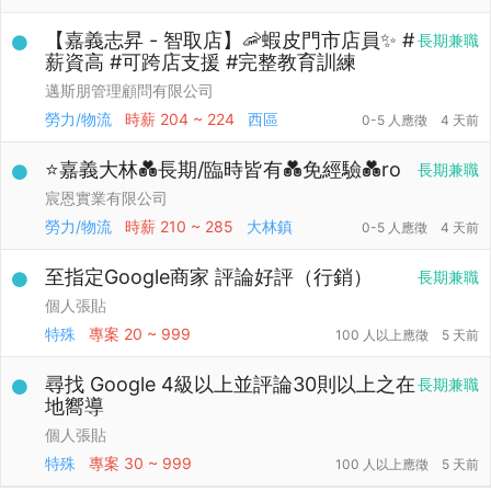
【嘉義志昇 - 智取店】🦐蝦皮門市店員✨ #
長期兼職
薪資高 #可跨店支援 #完整教育訓練
邁斯朋管理顧問有限公司
勞力/物流
時薪
204 ~ 224
西區
0-5 人應徵
4 天前
⭐嘉義大林💑長期/臨時皆有💑免經驗💑ro
長期兼職
宸恩實業有限公司
勞力/物流
時薪
210 ~ 285
大林鎮
0-5 人應徵
4 天前
至指定Google商家 評論好評（行銷）
長期兼職
個人張貼
特殊
專案
20 ~ 999
100 人以上應徵
5 天前
尋找 Google 4級以上並評論30則以上之在
長期兼職
地嚮導
個人張貼
特殊
專案
30 ~ 999
100 人以上應徵
5 天前