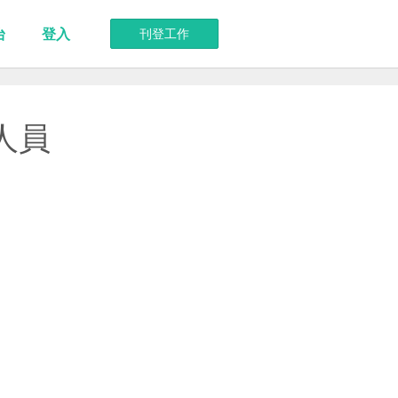
台
登入
刊登工作
廣人員