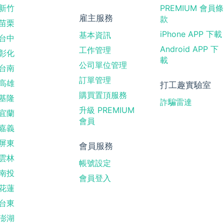
新竹
PREMIUM 會員條
雇主服務
款
苗栗
iPhone APP 下載
基本資訊
台中
Android APP 下
工作管理
彰化
載
公司單位管理
台南
訂單管理
高雄
打工趣實驗室
購買置頂服務
基隆
詐騙雷達
升級 PREMIUM
宜蘭
會員
嘉義
屏東
會員服務
雲林
帳號設定
南投
會員登入
花蓮
台東
澎湖