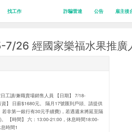
找工作
詐騙雷達
公告
雇主後
7/25-7/26 經國家樂福水果推
工讀/兼職賣場銷售人員 【日期】 7/18-
天。 【薪資】 日薪$1680元。 隔月17號匯到戶頭、請提供
，若非第一銀行有30元手續費)，若遇週末將延至隔
【時間】 六：13:00-21:00，休息時間18:00-
，休息時間1