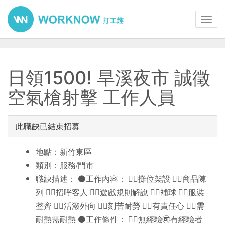
Toggl
navig
日領1500! 旱溪夜市 誠徵
空氣槍射擊 工作人員
此職缺已結束招募
地點：新竹東區
類別：服務/門市
職缺描述： ⚫️工作內容： 👉🏻攤位架設 👉🏻商品陳
列 👉🏻招呼客人 👉🏻遊戲規則解說 👉🏻補球 👉🏻服裝
整齊 👉🏻活潑外向 👉🏻刻苦耐勞 👉🏻有責任心 👉🏻需
耐熱需耐熱 ⚫️工作條件： 👉🏻無經驗🉑️有經驗者