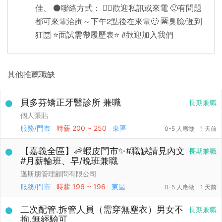
佳、 ⚫️聯絡方式： 👉🏻歡迎私訊或來電 🙂有問題
都可來電洽詢～下午2點後在來電🙂 🈲️臭臉/遲到
狂🈲️ ⭐️面試需帶履歷表⭐️ #歡迎加入我們
其他推薦職缺
貝多芬矯正牙醫診所 兼職
長期兼職
個人張貼
服務/門市
時薪
200 ~ 250
東區
0-5 人應徵
1 天前
【嘉義全區】🦐蝦皮門市✨#職缺請見內文
長期兼職
#月薪輪班、早/晚班兼職
邁斯朋管理顧問有限公司
服務/門市
時薪
196 ~ 196
東區
0-5 人應徵
1 天前
二次配管.拆管人員（需穿無塵衣）男女不
長期兼職
拘.無經驗可