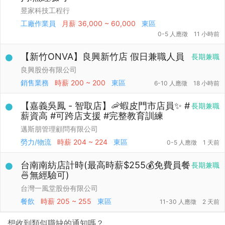
昱家科技工程行
工廠作業員
月薪
36,000 ~ 60,000
東區
0-5 人應徵
11 小時前
【新竹ONVA】良興新竹店 假日兼職人員
長期兼職
良興股份有限公司
銷售業務
時薪
200 ~ 200
東區
6-10 人應徵
18 小時前
【嘉義吳鳳 - 智取店】🦐蝦皮門市店員✨ #
長期兼職
薪資高 #可跨店支援 #完整教育訓練
邁斯朋管理顧問有限公司
勞力/物流
時薪
204 ~ 224
東區
0-5 人應徵
1 天前
台南南紡店計時(最高時薪$255💰免費員餐
長期兼職
🍜無經驗可)
台灣一風堂股份有限公司
餐飲
時薪
205 ~ 255
東區
11-30 人應徵
2 天前
想收到類似職缺的通知嗎？