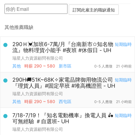
其他推薦職缺
290Ｈ💓加班6-7萬/月『台南新市✩知名物
短期臨時
流』物料理貨小能手 #夜班 #休假日 - UH
瑞星人力資源顧問有限公司
其他
時薪
290 ~ 580
新市區
0-5 人應徵
21 小時前
290H🚚51K~68K✧家電品牌御用物流公司
短期臨時
『理貨人員』#固定早班 #堆高機證照 - UH
瑞星人力資源顧問有限公司
其他
時薪
290 ~ 580
西屯區
0-5 人應徵
21 小時前
7/18-7/19！『知名電動機車』換電人員 🛵
短期臨時
可無經驗 ＃自選班- UH
瑞星人力資源顧問有限公司