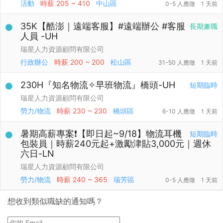
活動
時薪
205 ~ 410
中山區
0-5 人應徵
1 天前
35K【酷澎｜遠端客服】#遠端辦公 #客服
長期兼職
人員 -UH
瑞星人力資源顧問有限公司
行政辦公
時薪
200 ~ 200
松山區
31-50 人應徵
1 天前
230H『知名物流✧早班物流』橋頭-UH
短期臨時
瑞星人力資源顧問有限公司
勞力/物流
時薪
230 ~ 230
橋頭區
6-10 人應徵
1 天前
暑期高薪專案❗【即日起~9/18】物流耳機
短期臨時
包裝員｜時薪240元起+激勵津貼3,000元｜週休
六日-LN
瑞星人力資源顧問有限公司
勞力/物流
時薪
240 ~ 365
瑞芳區
0-5 人應徵
1 天前
想收到類似職缺的通知嗎？