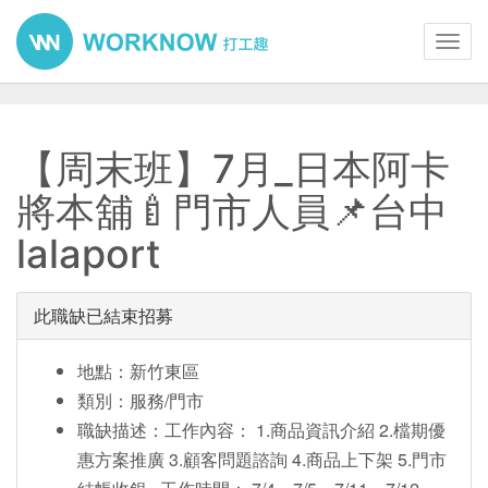
Toggl
navig
【周末班】7月_日本阿卡
將本舖🍼門市人員📌台中
lalaport
此職缺已結束招募
地點：新竹東區
類別：服務/門市
職缺描述：工作內容： 1.商品資訊介紹 2.檔期優
惠方案推廣 3.顧客問題諮詢 4.商品上下架 5.門市