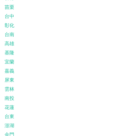
苗栗
台中
彰化
台南
高雄
基隆
宜蘭
嘉義
屏東
雲林
南投
花蓮
台東
澎湖
金門