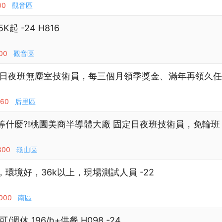
00
觀音區
起 -24 H816
00
觀音區
日夜班無塵室技術員，每三個月領季獎金、滿年再領久任獎金
160
后里區
什麼?!桃園美商半導體大廠 固定日夜班技術員，免輪班 -
300
龜山區
環境好，36k以上，現場測試人員 -22
,000
南區
休 196/h+供餐 H098 -24