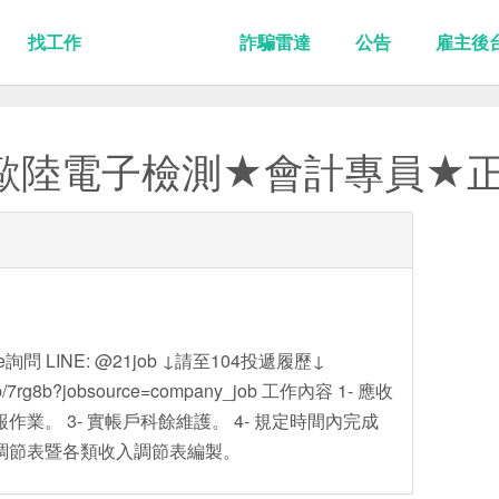
找工作
詐騙雷達
公告
雇主後
歐陸電子檢測★會計專員★正職
問 LINE: @21job ↓請至104投遞履歷↓
/job/7rg8b?jobsource=company_job 工作內容 1- 應收
報作業。 3- 實帳戶科餘維護。 4- 規定時間內完成
入調節表暨各類收入調節表編製。