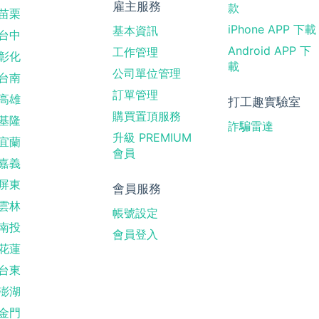
雇主服務
款
苗栗
iPhone APP 下載
基本資訊
台中
Android APP 下
工作管理
彰化
載
公司單位管理
台南
訂單管理
高雄
打工趣實驗室
購買置頂服務
基隆
詐騙雷達
升級 PREMIUM
宜蘭
會員
嘉義
屏東
會員服務
雲林
帳號設定
南投
會員登入
花蓮
台東
澎湖
金門