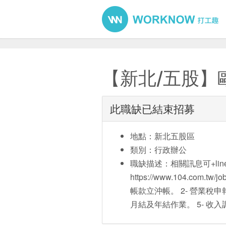
【新北/五股】
此職缺已結束招募
地點：新北五股區
類別：行政辦公
職缺描述：相關訊息可+line詢
https://www.104.com.tw
帳款立沖帳。 2- 營業稅申
月結及年結作業。 5- 收