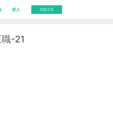
台
登入
刊登工作
-21