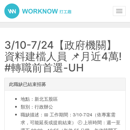
Toggl
navig
3/10-7/24【政府機關】
資料建檔人員 📌月近4萬!
#轉職前首選-UH
此職缺已結束招募
地點：新北五股區
類別：行政辦公
職缺描述：📅 工作期間：3/10-7/24（依專案需
求，可能延長或提前結束） 🕗 上班時間：週一至