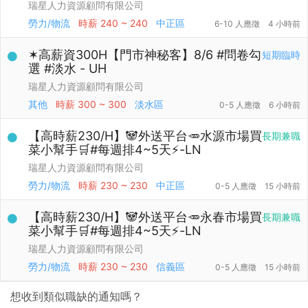
瑞星人力資源顧問有限公司
勞力/物流
時薪
240 ~ 240
中正區
6-10 人應徵
4 小時前
✶高薪資300H【門市神秘客】8/6 #問卷勾
短期臨時
選 #淡水 - UH
瑞星人力資源顧問有限公司
其他
時薪
300 ~ 300
淡水區
0-5 人應徵
6 小時前
【高時薪230/H】🐼外送平台🥕水源市場買
長期兼職
菜小幫手🛒#每週排4~5天⚡️-LN
瑞星人力資源顧問有限公司
勞力/物流
時薪
230 ~ 230
中正區
0-5 人應徵
15 小時前
【高時薪230/H】🐼外送平台🥕永春市場買
長期兼職
菜小幫手🛒#每週排4~5天⚡️-LN
瑞星人力資源顧問有限公司
勞力/物流
時薪
230 ~ 230
信義區
0-5 人應徵
15 小時前
想收到類似職缺的通知嗎？