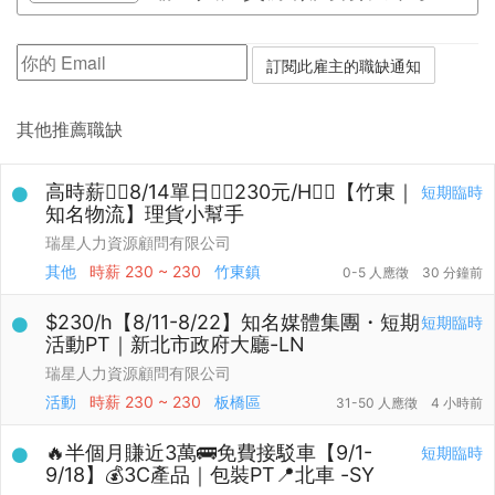
其他推薦職缺
高時薪❤️‍🔥8/14單日❤️‍🔥230元/H❤️‍🔥【竹東｜
短期臨時
知名物流】理貨小幫手
瑞星人力資源顧問有限公司
其他
時薪
230 ~ 230
竹東鎮
0-5 人應徵
30 分鐘前
$230/h【8/11-8/22】知名媒體集團・短期
短期臨時
活動PT｜新北市政府大廳-LN
瑞星人力資源顧問有限公司
活動
時薪
230 ~ 230
板橋區
31-50 人應徵
4 小時前
🔥半個月賺近3萬🚌免費接駁車【9/1-
短期臨時
9/18】💰3C產品｜包裝PT📍北車 -SY