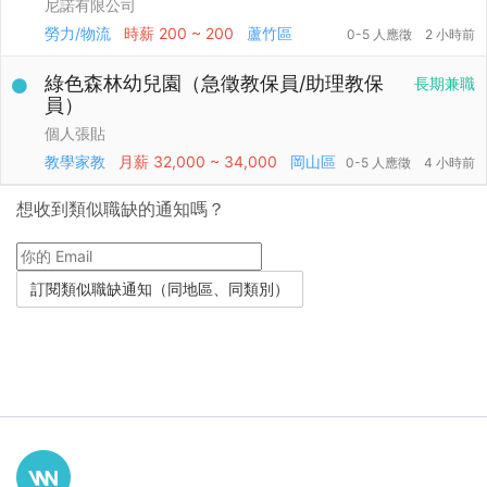
尼諾有限公司
勞力/物流
時薪
200 ~ 200
蘆竹區
0-5 人應徵
2 小時前
綠色森林幼兒園（急徵教保員/助理教保
長期兼職
員）
個人張貼
教學家教
月薪
32,000 ~ 34,000
岡山區
0-5 人應徵
4 小時前
想收到類似職缺的通知嗎？