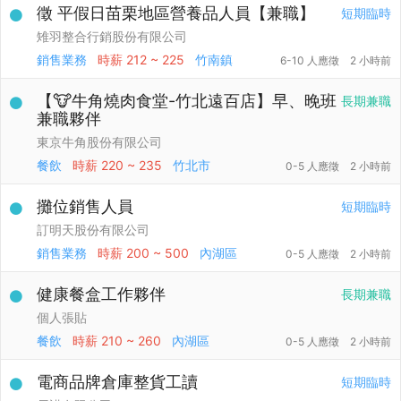
徵 平假日苗栗地區營養品人員【兼職】
短期臨時
雉羽整合行銷股份有限公司
銷售業務
時薪
212 ~ 225
竹南鎮
6-10 人應徵
2 小時前
【🐮牛角燒肉食堂-竹北遠百店】早、晚班
長期兼職
兼職夥伴
東京牛角股份有限公司
餐飲
時薪
220 ~ 235
竹北市
0-5 人應徵
2 小時前
攤位銷售人員
短期臨時
訂明天股份有限公司
銷售業務
時薪
200 ~ 500
內湖區
0-5 人應徵
2 小時前
健康餐盒工作夥伴
長期兼職
個人張貼
餐飲
時薪
210 ~ 260
內湖區
0-5 人應徵
2 小時前
電商品牌倉庫整貨工讀
短期臨時