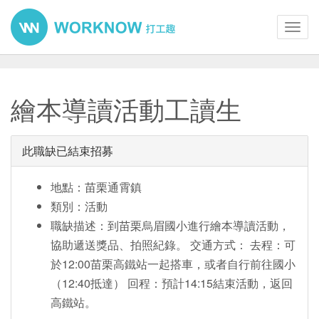
Toggl
navig
繪本導讀活動工讀生
此職缺已結束招募
地點：苗栗通霄鎮
類別：活動
職缺描述：到苗栗烏眉國小進行繪本導讀活動，
協助遞送獎品、拍照紀錄。 交通方式： 去程：可
於12:00苗栗高鐵站一起搭車，或者自行前往國小
（12:40抵達） 回程：預計14:15結束活動，返回
高鐵站。