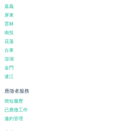
嘉義
屏東
雲林
南投
花蓮
台東
澎湖
金門
連江
應徵者服務
簡短履歷
已應徵工作
邀約管理