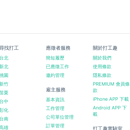
尋找打工
應徵者服務
關於打工趣
台北
簡短履歷
關於我們
新北
已應徵工作
使用條款
桃園
邀約管理
隱私條款
新竹
PREMIUM 會員條
雇主服務
款
苗栗
iPhone APP 下載
基本資訊
台中
Android APP 下
工作管理
彰化
載
公司單位管理
台南
訂單管理
高雄
打工趣實驗室