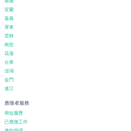
基隆
宜蘭
嘉義
屏東
雲林
南投
花蓮
台東
澎湖
金門
連江
應徵者服務
簡短履歷
已應徵工作
邀約管理