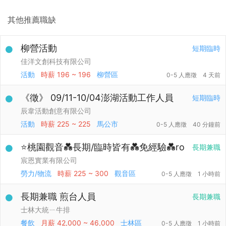
其他推薦職缺
柳營活動
短期臨時
佳洋文創科技有限公司
活動
時薪
196 ~ 196
柳營區
0-5 人應徵
4 天前
《徵》 09/11-10/04澎湖活動工作人員
短期臨時
辰韋活動創意有限公司
活動
時薪
225 ~ 225
馬公市
0-5 人應徵
40 分鐘前
⭐桃園觀音💑長期/臨時皆有💑免經驗💑ro
長期兼職
宸恩實業有限公司
勞力/物流
時薪
225 ~ 300
觀音區
0-5 人應徵
1 小時前
長期兼職 煎台人員
長期兼職
士林大統ㄧ牛排
餐飲
月薪
42,000 ~ 46,000
士林區
0-5 人應徵
1 小時前