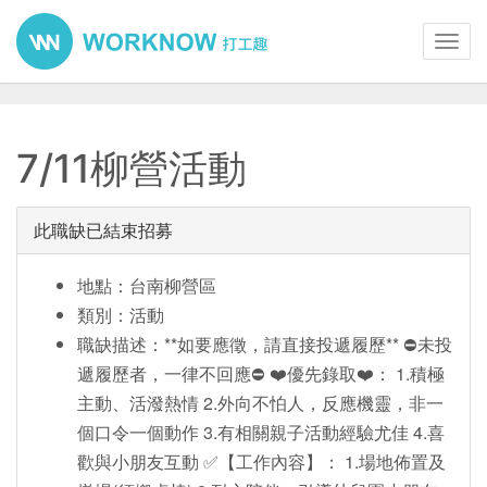
Toggl
navig
7/11柳營活動
此職缺已結束招募
地點：台南柳營區
類別：活動
職缺描述：**如要應徵，請直接投遞履歷** ⛔未投
遞履歷者，一律不回應⛔ ❤️優先錄取❤️： 1.積極
主動、活潑熱情 2.外向不怕人，反應機靈，非一
個口令一個動作 3.有相關親子活動經驗尤佳 4.喜
歡與小朋友互動 ✅【工作內容】： 1.場地佈置及