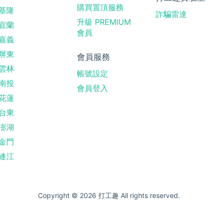
購買置頂服務
基隆
詐騙雷達
升級 PREMIUM
宜蘭
會員
嘉義
屏東
會員服務
雲林
帳號設定
南投
會員登入
花蓮
台東
澎湖
金門
連江
Copyright © 2026 打工趣 All rights reserved.