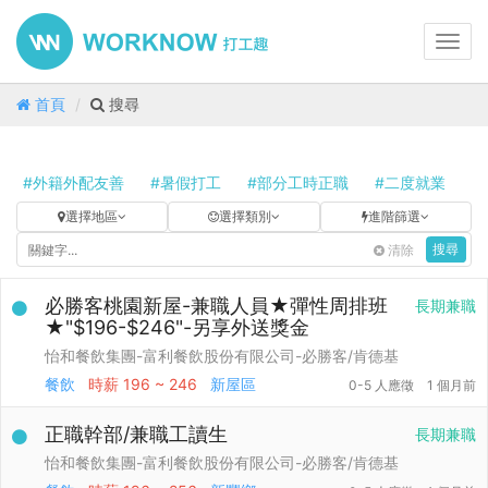
Toggl
navig
首頁
搜尋
#外籍外配友善
#暑假打工
#部分工時正職
#二度就業
#
選擇地區
選擇類別
進階篩選
清除
搜尋
必勝客桃園新屋-兼職人員★彈性周排班
長期兼職
★"$196-$246"-另享外送獎金
怡和餐飲集團-富利餐飲股份有限公司-必勝客/肯德基
餐飲
時薪
196 ~ 246
新屋區
0-5 人應徵
1 個月前
正職幹部/兼職工讀生
長期兼職
怡和餐飲集團-富利餐飲股份有限公司-必勝客/肯德基