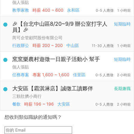
個人張貼
教學家教
時薪
400 ~ 600
永和區
0-5 人應徵
1 小時前
🎉【台北中山區8/20~9/9 辦公室打字人
短期臨時
員】🎉
芮可企管顧問股份有限公司
行政辦公
時薪
200 ~ 200
中山區
11-30 人應徵
1 小時前
窯窯樂農村遊徵一日親子活動小 幫手
短期臨時
個人張貼
任務專案
專案
1,600 ~ 1,600
佳里區
0-5 人應徵
2 小時前
大安區【霜淇淋店】誠徵工讀夥伴
長期兼職
三顆肚臍小商行
餐飲
時薪
196 ~ 196
大安區
0-5 人應徵
2 小時前
想收到類似職缺的通知嗎？