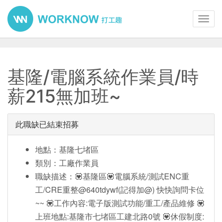
Toggl
navig
基隆/電腦系統作業員/時
薪215無加班~
此職缺已結束招募
地點：基隆七堵區
類別：工廠作業員
職缺描述：💟基隆區💟電腦系統/測試ENC重
工/CRE重整@640tdywf(記得加@) 快快詢問卡位
~~ 💟工作內容:電子版測試功能/重工/產品維修 💟
上班地點:基隆市七堵區工建北路0號 💟休假制度: