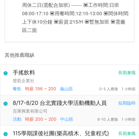
周休二日(需配合加班) ------- 💟工作時間:日班
08:00-17:10 💟用餐時間:12:10-13:00 💟間休時間:
上下休10分鐘 💟薪資:215/H 💟暫無加班 💟需廠
區二面
其他推薦職缺
手搖飲料
長期兼職
晉凱企業社
餐飲
時薪
196 ~ 200
龜山區
0-5 人應徵
1 小時前
8/17-8/20 台北實踐大學活動機動人員
短期臨時
百庫興業有限公司
活動
時薪
200 ~ 200
中山區
6-10 人應徵
1 小時前
115學期課後社團(樂高積木、兒童程式)
長期兼職