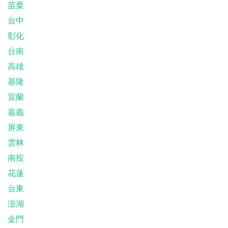
苗栗
台中
彰化
台南
高雄
基隆
宜蘭
嘉義
屏東
雲林
南投
花蓮
台東
澎湖
金門