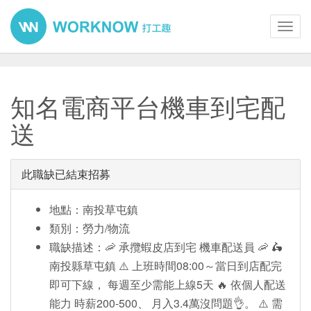
Toggl
navig
知名電商平台機車到宅配
送
此職缺已結束招募
地點：南投草屯鎮
類別：勞力/物流
職缺描述：🦐 承攬蝦皮店到宅 機車配送員 🦐 🛵
南投縣草屯鎮 ⚠️ 上班時間08:00～當日到店配完
即可下線， 每週至少需能上線5天 🔥 依個人配送
能力 時薪200-500、 月入3.4萬沒問題👌。 ⚠️ 需