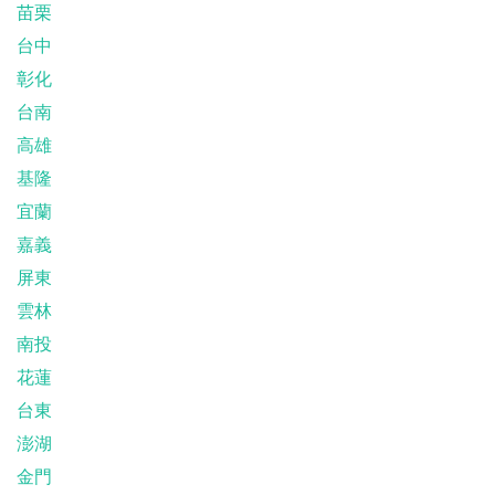
苗栗
台中
彰化
台南
高雄
基隆
宜蘭
嘉義
屏東
雲林
南投
花蓮
台東
澎湖
金門