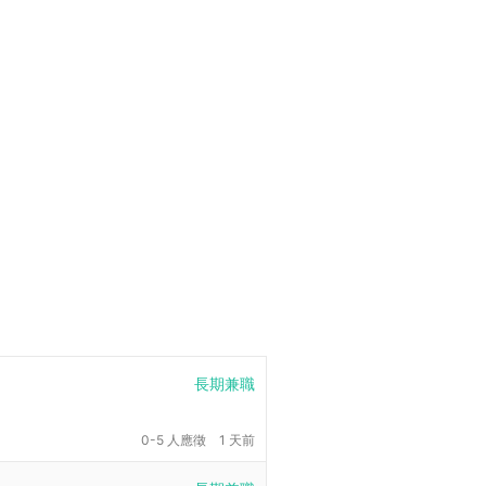
長期兼職
0-5 人應徵
1 天前