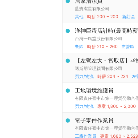
居家清潔員
藍寶潔星有限公司
其他
時薪
200 ~ 200
新莊區
漢神巨蛋店計時(最高時薪$
台灣一風堂股份有限公司
餐飲
時薪
210 ~ 260
左營區
【左營左大 - 智取店】
邁斯朋管理顧問有限公司
勞力/物流
時薪
204 ~ 224
左
工地環境維護員
有限責任臺中市第一理貨勞動合
勞力/物流
專案
1,800 ~ 2,000
電子零件作業員
有限責任臺中市第一理貨勞動合
工廠作業員
專案
1,680 ~ 2,52