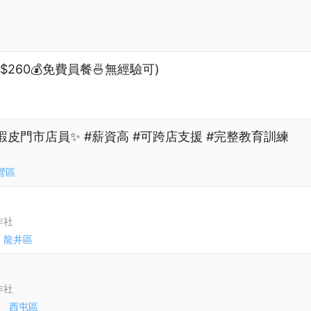
260💰免費員餐🍜無經驗可)
蝦皮門市店員✨ #薪資高 #可跨店支援 #完整教育訓練
營區
作社
龍井區
作社
9
西屯區