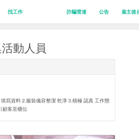
找工作
詐騙雷達
公告
雇主後
集活動人員
填寫資料 2.服裝儀容整潔 乾淨 3.積極 認真 工作態
吸引顧客至櫃位