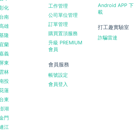
Android APP 下
工作管理
彰化
載
公司單位管理
台南
訂單管理
高雄
打工趣實驗室
購買置頂服務
基隆
詐騙雷達
升級 PREMIUM
宜蘭
會員
嘉義
屏東
會員服務
雲林
帳號設定
南投
會員登入
花蓮
台東
澎湖
金門
連江