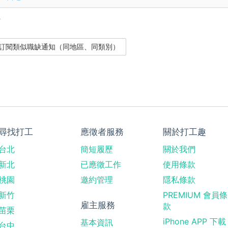
？
尋找打工
應徵者服務
關於打工趣
台北
簡短履歷
關於我們
新北
已應徵工作
使用條款
桃園
邀約管理
隱私條款
新竹
PREMIUM 會員條
雇主服務
款
苗栗
iPhone APP 下載
基本資訊
台中