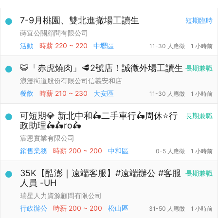
7-9月桃園、雙北進撤場工讀生
短期臨時
蒔宜公關顧問有限公司
活動
時薪
220 ~ 220
中壢區
11-30 人應徵
1 小時前
🐯「赤虎燒肉」🥩2號店！誠徵外場工讀生
長期兼職
浪漫街道股份有限公司信義安和店
餐飲
時薪
210 ~ 230
大安區
11-30 人應徵
1 小時前
可短期💎 新北中和🛵二手車行🛵周休⭐行
長期兼職
政助理🛵🛵ro🛵
宸恩實業有限公司
銷售業務
時薪
200 ~ 200
中和區
0-5 人應徵
1 小時前
35K【酷澎｜遠端客服】#遠端辦公 #客服
長期兼職
人員 -UH
瑞星人力資源顧問有限公司
行政辦公
時薪
200 ~ 200
松山區
31-50 人應徵
1 小時前