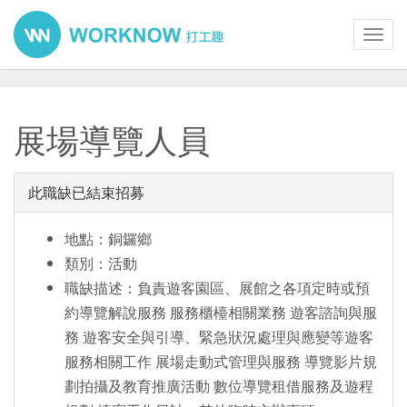
Toggl
navig
展場導覽人員
此職缺已結束招募
地點：銅鑼鄉
類別：活動
職缺描述：負責遊客園區、展館之各項定時或預
約導覽解說服務 服務櫃檯相關業務 遊客諮詢與服
務 遊客安全與引導、緊急狀況處理與應變等遊客
服務相關工作 展場走動式管理與服務 導覽影片規
劃拍攝及教育推廣活動 數位導覽租借服務及遊程