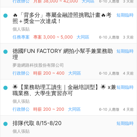
行政辦公
月薪
38,000 ~ 42,000
大同區
6-10 人應徵
3 天前
🔥「背多分」專屬金融證照挑戰計畫🔥考
短期臨時
照＋獎金一次達成！
個人張貼
任務專案
專案
3,000 ~ 5,000
大同區
6-10 人應徵
3 天前
德國FUN FACTORY 網拍小幫手兼業務助
短期臨時
理
夢遊網路科技股份有限公司
行政辦公
時薪
200 ~ 400
大同區
6-10 人應徵
4 天前
🌟【業務助理工讀生｜金融培訓型】🌟 x兼
短期臨時
職業務、大學生實習亦可
個人張貼
行政辦公
時薪
200 ~ 200
大同區
6-10 人應徵
4 天前
排隊代取 8/15-8/20
短期臨時
個人張貼