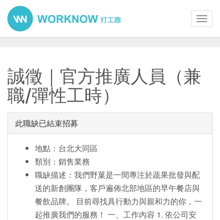
Toggl
navig
誠徵｜官方推廣人員（兼
職/彈性工時）
此職缺已結束招募
地點：台北大同區
類別：銷售業務
職缺描述：我們野菓是一間專注於蔬果批發與配
送的新創團隊，客戶遍佈北部地區的早午餐店與
餐飲品牌。 目前尋找具行動力與親和力的你，一
起推廣我們的服務！ 一、工作內容 1. 依公司安