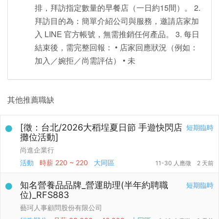
排，拜訪指定數量的早餐店（一日約15間）。 2.
拜訪目的為：簡單介紹公司與服務，邀請店家加
入 LINE 官方帳號，無需推銷任何產品。 3. 每日
結束後，需完整回報： • 店家回應狀況（例如：
加入／婉拒／尚需評估） • 未
其他推薦職缺
[徵：台北/2026大稻埕夏日節 手遊快閃店
短期臨時
攤位活動]
尚進企業行
活動
時薪
220 ~ 220
大同區
11-30 人應徵
2 天前
知名營養品品牌_營運助理(半年約聘職
短期臨時
位)_RFS883
藝珂人事顧問股份有限公司