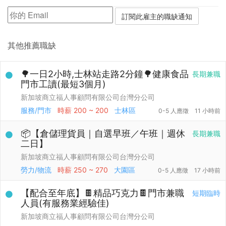
其他推薦職缺
🌳一日2小時,士林站走路2分鐘🌳健康食品
長期兼職
門市工讀(最短3個月)
新加坡商立福人事顧問有限公司台灣分公司
服務/門市
時薪
200 ~ 200
士林區
0-5 人應徵
11 小時前
📦【倉儲理貨員｜自選早班／午班｜週休
長期兼職
二日】
新加坡商立福人事顧問有限公司台灣分公司
勞力/物流
時薪
250 ~ 270
大園區
0-5 人應徵
17 小時前
【配合至年底】🍫精品巧克力🍫門市兼職
短期臨時
人員(有服務業經驗佳)
新加坡商立福人事顧問有限公司台灣分公司