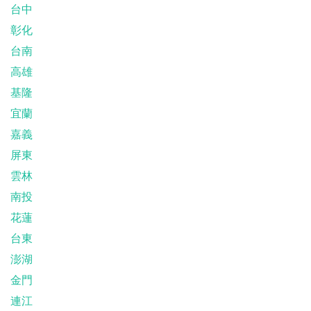
台中
彰化
台南
高雄
基隆
宜蘭
嘉義
屏東
雲林
南投
花蓮
台東
澎湖
金門
連江