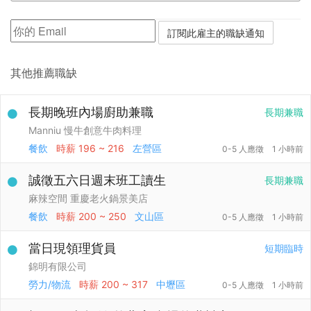
其他推薦職缺
長期晚班內場廚助兼職
長期兼職
Manniu 慢牛創意牛肉料理
餐飲
時薪
196 ~ 216
左營區
0-5 人應徵
1 小時前
誠徵五六日週末班工讀生
長期兼職
麻辣空間 重慶老火鍋景美店
餐飲
時薪
200 ~ 250
文山區
0-5 人應徵
1 小時前
當日現領理貨員
短期臨時
錦明有限公司
勞力/物流
時薪
200 ~ 317
中壢區
0-5 人應徵
1 小時前