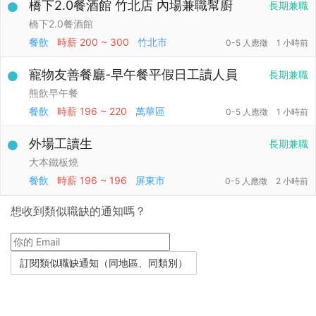
橋下2.0餐酒館 竹北店 內場兼職幫廚
長期兼職
橋下2.0餐酒館
餐飲
時薪
200 ~ 300
竹北市
0-5 人應徵
1 小時前
寵物友善餐廳-早午餐平假日工讀人員
長期兼職
熊飲早午餐
餐飲
時薪
196 ~ 220
萬華區
0-5 人應徵
1 小時前
外場工讀生
長期兼職
大本鐵板燒
餐飲
時薪
196 ~ 196
屏東市
0-5 人應徵
2 小時前
想收到類似職缺的通知嗎？