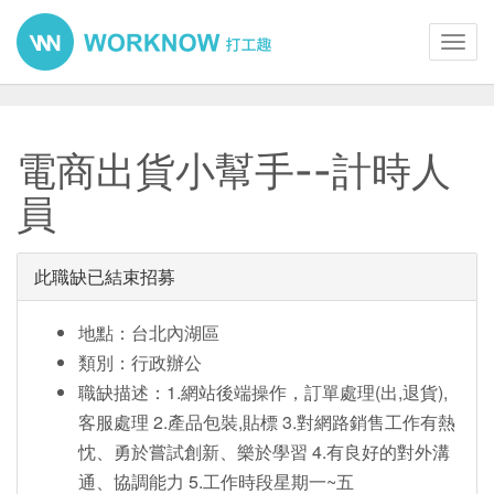
Toggl
navig
電商出貨小幫手--計時人
員
此職缺已結束招募
地點：台北內湖區
類別：行政辦公
職缺描述：1.網站後端操作，訂單處理(出,退貨),
客服處理 2.產品包裝,貼標 3.對網路銷售工作有熱
忱、勇於嘗試創新、樂於學習 4.有良好的對外溝
通、協調能力 5.工作時段星期一~五