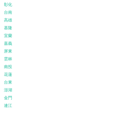
彰化
台南
高雄
基隆
宜蘭
嘉義
屏東
雲林
南投
花蓮
台東
澎湖
金門
連江