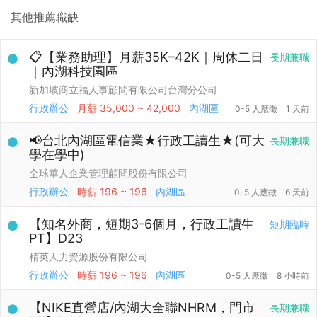
其他推薦職缺
📋【業務助理】月薪35K–42K｜周休二日
長期兼職
｜內湖科技園區
新加坡商立福人事顧問有限公司台灣分公司
行政辦公
月薪
35,000 ~ 42,000
內湖區
0-5 人應徵
1 天前
📢台北內湖區電信業★行政工讀生★(可大
長期兼職
學在學中)
全球華人企業管理顧問股份有限公司
行政辦公
時薪
196 ~ 196
內湖區
0-5 人應徵
6 天前
【知名外商，短期3-6個月，行政工讀生
短期臨時
PT】D23
精英人力資源股份有限公司
行政辦公
時薪
196 ~ 196
內湖區
0-5 人應徵
8 小時前
【NIKE直營店/內湖大全聯NHRM，門市
長期兼職