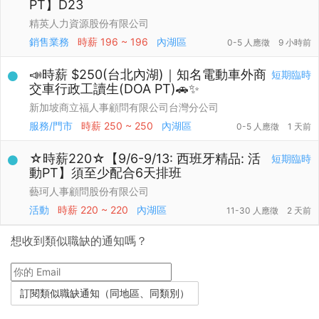
PT】D23
精英人力資源股份有限公司
銷售業務
時薪
196 ~ 196
內湖區
0-5 人應徵
9 小時前
📣時薪 $250(台北內湖)｜知名電動車外商
短期臨時
交車行政工讀生(DOA PT)🚗✨
新加坡商立福人事顧問有限公司台灣分公司
服務/門市
時薪
250 ~ 250
內湖區
0-5 人應徵
1 天前
☆時薪220☆【9/6-9/13: 西班牙精品: 活
短期臨時
動PT】須至少配合6天排班
藝珂人事顧問股份有限公司
活動
時薪
220 ~ 220
內湖區
11-30 人應徵
2 天前
想收到類似職缺的通知嗎？