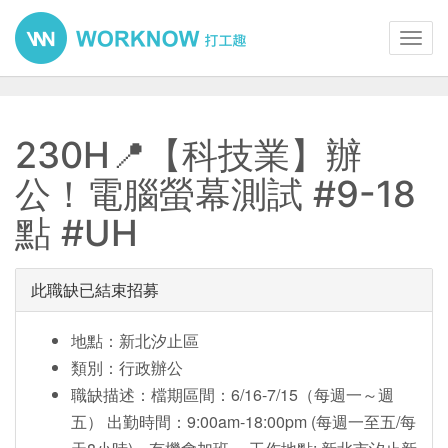
Toggl
navig
230H📍【科技業】辦
公！電腦螢幕測試 #9-18
點 #UH
此職缺已結束招募
地點：新北汐止區
類別：行政辦公
職缺描述：檔期區間：6/16-7/15（每週一～週
五） 出勤時間：9:00am-18:00pm (每週一至五/每