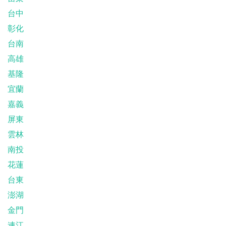
台中
彰化
台南
高雄
基隆
宜蘭
嘉義
屏東
雲林
南投
花蓮
台東
澎湖
金門
連江