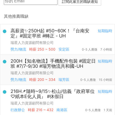
其他推薦職缺
高薪資✨250H起 #50~60K！『台南安
短期臨時
定』#固定早班 #轉正 - UH
瑞星人力資源顧問有限公司
勞力/物流
時薪
250 ~ 500
安定區
0-5 人應徵
7 小時前
200H【知名物流】手機配件包裝 #固定日
短期臨時
班 #7/7-9/30 #瑞芳物流共和國-UH
瑞星人力資源顧問有限公司
勞力/物流
時薪
200 ~ 334
瑞芳區
0-5 人應徵
15 小時前
216H📌隨時~9/15✨松山/信義『政府單位
短期臨時
♡紙本E化人員』 #休假日
瑞星人力資源顧問有限公司
行政辦公
時薪
216 ~ 432
南港區
0-5 人應徵
1 天前