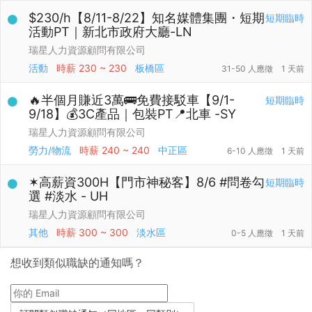
$230/h【8/11-8/22】知名媒體集團・短期
短期臨時
活動PT｜新北市政府大廳-LN
瑞星人力資源顧問有限公司
活動
時薪
230 ~ 230
板橋區
31-50 人應徵
1 天前
🔥半個月賺近3萬🚌免費接駁車【9/1-
短期臨時
9/18】💰3C產品｜包裝PT📍北車 -SY
瑞星人力資源顧問有限公司
勞力/物流
時薪
240 ~ 240
中正區
6-10 人應徵
1 天前
✶高薪資300H【門市神秘客】8/6 #問卷勾
短期臨時
選 #淡水 - UH
瑞星人力資源顧問有限公司
其他
時薪
300 ~ 300
淡水區
0-5 人應徵
1 天前
想收到類似職缺的通知嗎？