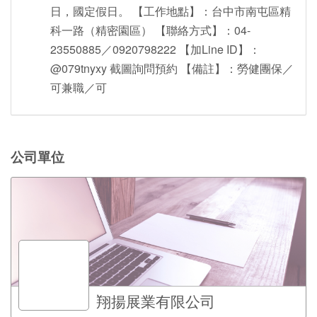
日，國定假日。 【工作地點】：台中市南屯區精
科一路（精密園區） 【聯絡方式】：04-
23550885／0920798222 【加Line ID】：
@079tnyxy 截圖詢問預約 【備註】：勞健團保／
可兼職／可
公司單位
翔揚展業有限公司