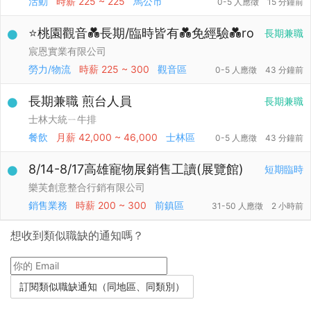
活動
時薪
225 ~ 225
馬公市
0-5 人應徵
15 分鐘前
⭐桃園觀音💑長期/臨時皆有💑免經驗💑ro
長期兼職
宸恩實業有限公司
勞力/物流
時薪
225 ~ 300
觀音區
0-5 人應徵
43 分鐘前
長期兼職 煎台人員
長期兼職
士林大統ㄧ牛排
餐飲
月薪
42,000 ~ 46,000
士林區
0-5 人應徵
43 分鐘前
8/14-8/17高雄寵物展銷售工讀(展覽館)
短期臨時
樂芙創意整合行銷有限公司
銷售業務
時薪
200 ~ 300
前鎮區
31-50 人應徵
2 小時前
想收到類似職缺的通知嗎？