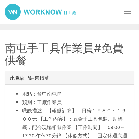
Toggl
navig
南屯手工具作業員#免費
供餐
此職缺已結束招募
地點：台中南屯區
類別：工廠作業員
職缺描述：【報酬計算】：日薪１５８０～１６
００元 【工作內容】：五金手工具包裝、貼標
籤，配合現場相關作業 【工作時間】：08:00～
17:30-午休70分鐘 【休假方式】：固定休週六週