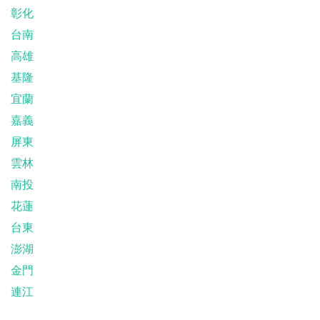
彰化
台南
高雄
基隆
宜蘭
嘉義
屏東
雲林
南投
花蓮
台東
澎湖
金門
連江