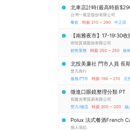
北車店計時(最高時薪$29
台灣一風堂股份有限公司
餐飲
時薪
210 ~ 290
中正區
【南雅夜市】17-19:30
崇恒質感股份有限公司
銷售業務
時薪
250 ~ 250
板
北投美廉社 門市人員 長
楚凡商行
服務/門市
時薪
196 ~ 210
北
徵進口眼鏡整理分類 PT
長隆光學貿易有限公司
勞力/物流
時薪
200 ~ 200
龜
Polux 法式餐酒French C
個人張貼