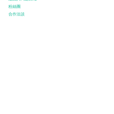
粉絲團
合作洽談