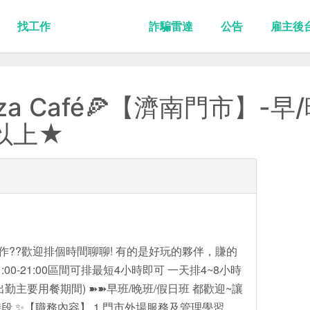
找工作
詐騙雷達
公告
雇主後
izza Café🍕【濟南門市】-
0以上★
作??歡迎排個時間聊聊! 有的是好玩的夥伴，賺的
:00-21:00區間可排最短4小時即可 一天排4~8小時
勤主要用餐期間) ➽➽早班/晚班/假日班 都歡迎~讓
段 ✨【職務內容】 1.門市外場服務及管理學習、