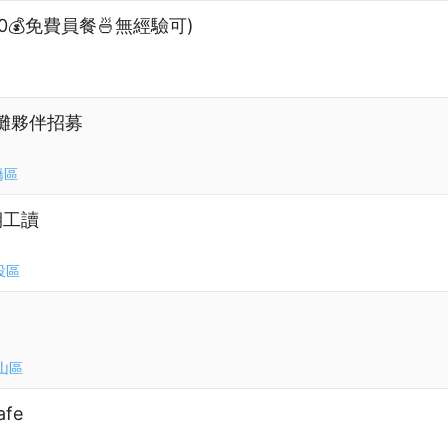
0💰免費員餐🍜無經驗可)
收攤夥伴招募
橋區
期工讀
投區
山區
afe