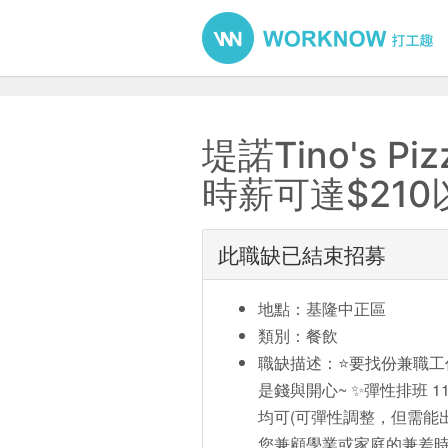
堤諾Tino's P
時薪可達$21
此職缺已結束招募
地點：基隆中正區
類別：餐飲
職缺描述：⭐要找份兼職工
是錢與開心~ ✨彈性排班 11
均可(可彈性調整，但需能出
您兼顧學業或家庭的兼差時