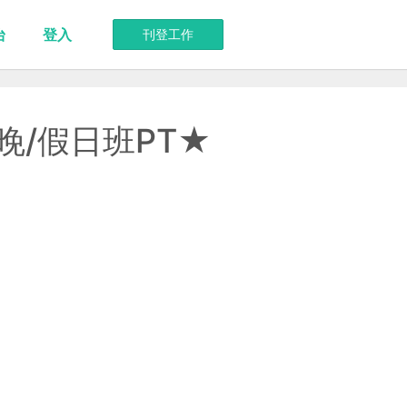
台
登入
刊登工作
早/晚/假日班PT★