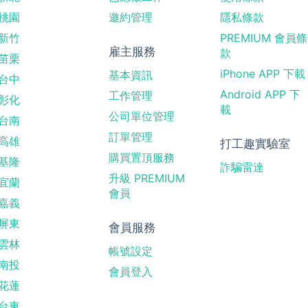
桃園
邀約管理
隱私條款
新竹
PREMIUM 會員條
雇主服務
款
苗栗
iPhone APP 下載
基本資訊
台中
Android APP 下
工作管理
彰化
載
公司單位管理
台南
訂單管理
高雄
打工趣實驗室
購買置頂服務
基隆
詐騙雷達
升級 PREMIUM
宜蘭
會員
嘉義
屏東
會員服務
雲林
帳號設定
南投
會員登入
花蓮
台東