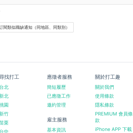
？
尋找打工
應徵者服務
關於打工趣
台北
簡短履歷
關於我們
新北
已應徵工作
使用條款
桃園
邀約管理
隱私條款
新竹
PREMIUM 會員條
雇主服務
款
苗栗
iPhone APP 下載
基本資訊
台中