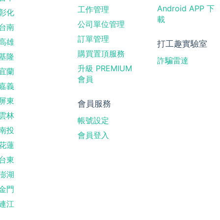
Android APP 下
工作管理
彰化
載
公司單位管理
台南
訂單管理
高雄
打工趣實驗室
購買置頂服務
基隆
詐騙雷達
升級 PREMIUM
宜蘭
會員
嘉義
屏東
會員服務
雲林
帳號設定
南投
會員登入
花蓮
台東
澎湖
金門
連江