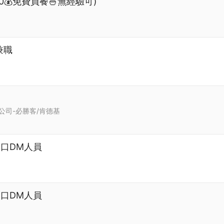
0💰免費員餐🍜無經驗可)
兼職
公司-必勝客/肯德基
校門口DM人員
校門口DM人員