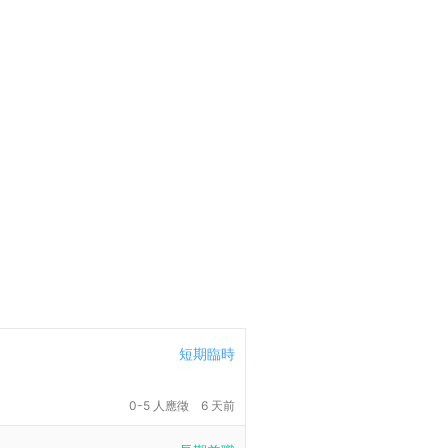
短期臨時
0-5 人應徵
6 天前