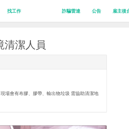
找工作
詐騙雷達
公告
雇主後
境清潔人員
現場會有布膠、膠帶、輸出物垃圾 需協助清潔地