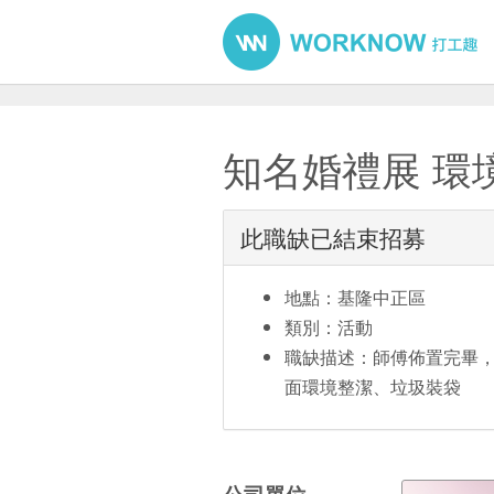
知名婚禮展 環
此職缺已結束招募
地點：基隆中正區
類別：活動
職缺描述：師傅佈置完畢，
面環境整潔、垃圾裝袋