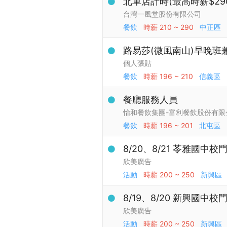
北車店計時(最高時薪$29
台灣一風堂股份有限公司
餐飲
時薪
210 ~ 290
中正區
路易莎(微風南山)早晚班
個人張貼
餐飲
時薪
196 ~ 210
信義區
餐廳服務人員
怡和餐飲集團-富利餐飲股份有限
餐飲
時薪
196 ~ 201
北屯區
8/20、8/21 苓雅國中
欣美廣告
活動
時薪
200 ~ 250
新興區
8/19、8/20 新興國中
欣美廣告
活動
時薪
200 ~ 250
新興區