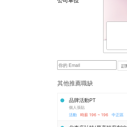
公司單位
其他推薦職缺
品牌活動PT
個人張貼
活動
時薪
196 ~ 196
中正區