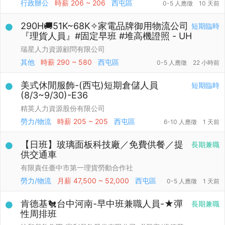
行政辦公
時薪
206 ~ 206
西屯區
0-5 人應徵
10 天前
290H🚚51K~68K✧家電品牌御用物流公司
短期臨時
『理貨人員』#固定早班 #堆高機證照 - UH
瑞星人力資源顧問有限公司
其他
時薪
290 ~ 580
西屯區
0-5 人應徵
22 小時前
美式休閒服飾-(西屯)短期倉儲人員
短期臨時
(8/3~9/30)-E36
精英人力資源股份有限公司
勞力/物流
時薪
205 ~ 205
西屯區
6-10 人應徵
1 天前
【日班】玻璃面板科技廠／免費供餐／提
長期兼職
供交通車
有限責任臺中市第一理貨勞動合作社
勞力/物流
月薪
47,500 ~ 52,000
西屯區
0-5 人應徵
1 天前
肯德基🐔台中河南-早中班兼職人員-★彈
長期兼職
性周排班