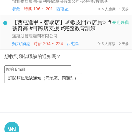
怡和餐飲集團-富利餐飲股份有限公司-必勝客/肯德基
餐飲
時薪
196 ~ 201
西屯區
0-5 人應徵
1 天前
【西屯逢甲 - 智取店】🦐蝦皮門市店員✨ #
長期兼職
薪資高 #可跨店支援 #完整教育訓練
邁斯朋管理顧問有限公司
勞力/物流
時薪
204 ~ 224
西屯區
0-5 人應徵
2 天前
想收到類似職缺的通知嗎？