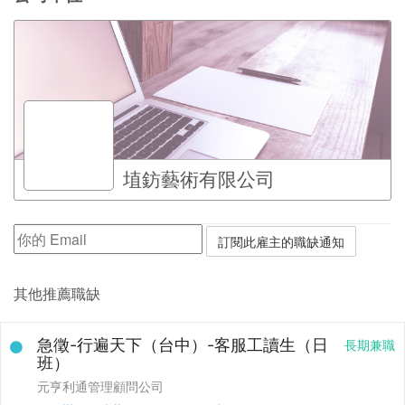
埴鈁藝術有限公司
其他推薦職缺
急徵-行遍天下（台中）-客服工讀生（日
長期兼職
班）
元亨利通管理顧問公司