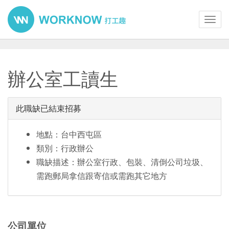
Toggl
navig
辦公室工讀生
此職缺已結束招募
地點：台中西屯區
類別：行政辦公
職缺描述：辦公室行政、包裝、清倒公司垃圾、
需跑郵局拿信跟寄信或需跑其它地方
公司單位