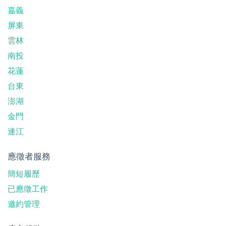
嘉義
屏東
雲林
南投
花蓮
台東
澎湖
金門
連江
應徵者服務
簡短履歷
已應徵工作
邀約管理