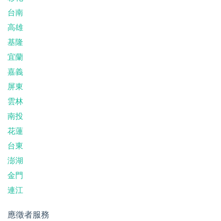
台南
高雄
基隆
宜蘭
嘉義
屏東
雲林
南投
花蓮
台東
澎湖
金門
連江
應徵者服務