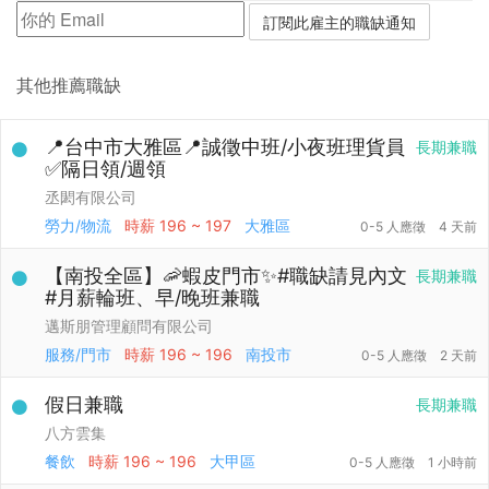
其他推薦職缺
📍台中市大雅區📍誠徵中班/小夜班理貨員
長期兼職
✅隔日領/週領
丞閎有限公司
勞力/物流
時薪
196 ~ 197
大雅區
0-5 人應徵
4 天前
【南投全區】🦐蝦皮門市✨#職缺請見內文
長期兼職
#月薪輪班、早/晚班兼職
邁斯朋管理顧問有限公司
服務/門市
時薪
196 ~ 196
南投市
0-5 人應徵
2 天前
假日兼職
長期兼職
八方雲集
餐飲
時薪
196 ~ 196
大甲區
0-5 人應徵
1 小時前