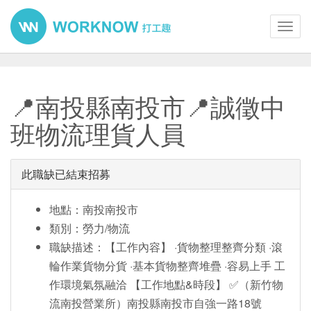
Toggl
navig
📍南投縣南投市📍誠徵中
班物流理貨人員
此職缺已結束招募
地點：南投南投市
類別：勞力/物流
職缺描述：【工作內容】 ·貨物整理整齊分類 ·滾
輪作業貨物分貨 ·基本貨物整齊堆疊 ·容易上手 工
作環境氣氛融洽 【工作地點&時段】 ✅（新竹物
流南投營業所）南投縣南投市自強一路18號