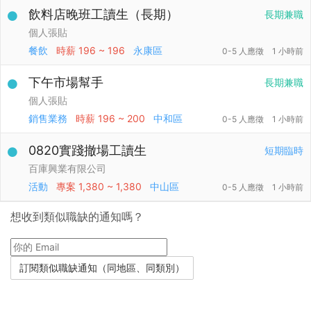
飲料店晚班工讀生（長期）
長期兼職
個人張貼
餐飲
時薪
196 ~ 196
永康區
0-5 人應徵
1 小時前
下午市場幫手
長期兼職
個人張貼
銷售業務
時薪
196 ~ 200
中和區
0-5 人應徵
1 小時前
0820實踐撤場工讀生
短期臨時
百庫興業有限公司
活動
專案
1,380 ~ 1,380
中山區
0-5 人應徵
1 小時前
想收到類似職缺的通知嗎？