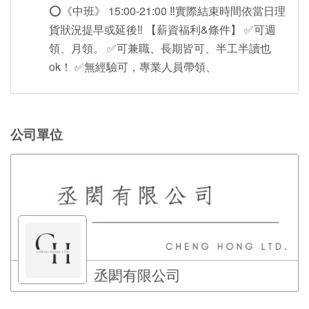
⭕️《中班》 15:00-21:00 ‼️實際結束時間依當日理
貨狀況提早或延後‼️ 【薪資福利&條件】 ✅可週
領、月領。 ✅可兼職、長期皆可、半工半讀也
ok！ ✅無經驗可，專業人員帶領、
公司單位
丞閎有限公司