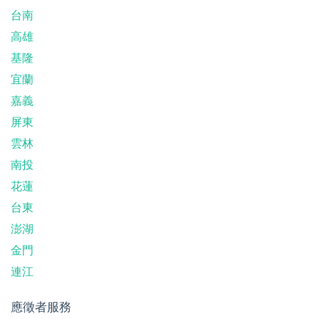
台南
高雄
基隆
宜蘭
嘉義
屏東
雲林
南投
花蓮
台東
澎湖
金門
連江
應徵者服務