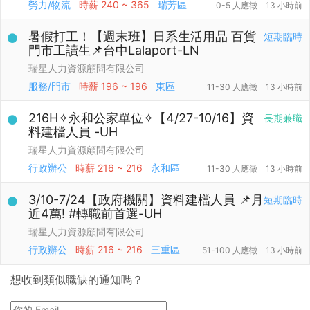
勞力/物流
時薪
240 ~ 365
瑞芳區
0-5 人應徵
13 小時前
暑假打工！【週末班】日系生活用品 百貨
短期臨時
門市工讀生📌台中Lalaport-LN
瑞星人力資源顧問有限公司
服務/門市
時薪
196 ~ 196
東區
11-30 人應徵
13 小時前
216H✧永和公家單位✧【4/27-10/16】資
長期兼職
料建檔人員 -UH
瑞星人力資源顧問有限公司
行政辦公
時薪
216 ~ 216
永和區
11-30 人應徵
13 小時前
3/10-7/24【政府機關】資料建檔人員 📌月
短期臨時
近4萬! #轉職前首選-UH
瑞星人力資源顧問有限公司
行政辦公
時薪
216 ~ 216
三重區
51-100 人應徵
13 小時前
想收到類似職缺的通知嗎？