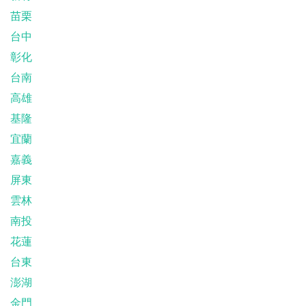
苗栗
台中
彰化
台南
高雄
基隆
宜蘭
嘉義
屏東
雲林
南投
花蓮
台東
澎湖
金門