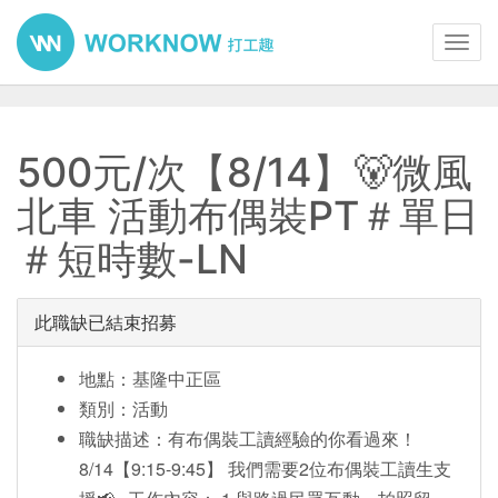
Toggl
navig
500元/次【8/14】🐻微風
北車 活動布偶裝PT＃單日
＃短時數-LN
此職缺已結束招募
地點：基隆中正區
類別：活動
職缺描述：有布偶裝工讀經驗的你看過來！
8/14【9:15-9:45】 我們需要2位布偶裝工讀生支