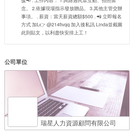
援📢 . 工作內容： 1.與路過民眾互動、拍照留
念。 2.依據現場指示發放贈品。 3.其他主管交辦
事項。 . 薪資：當天薪資總額$500 . 📲 立即報名
方式 加L👉 @214fivqq 加入後私訊 Linda並截圖
此則貼文，以利盡快安排上工！
公司單位
瑞星人力資源顧問有限公司