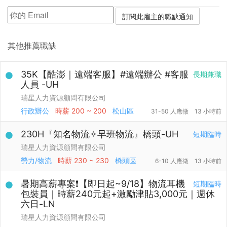
其他推薦職缺
35K【酷澎｜遠端客服】#遠端辦公 #客服
長期兼職
人員 -UH
瑞星人力資源顧問有限公司
行政辦公
時薪
200 ~ 200
松山區
31-50 人應徵
13 小時前
230H『知名物流✧早班物流』橋頭-UH
短期臨時
瑞星人力資源顧問有限公司
勞力/物流
時薪
230 ~ 230
橋頭區
6-10 人應徵
13 小時前
暑期高薪專案❗【即日起~9/18】物流耳機
短期臨時
包裝員｜時薪240元起+激勵津貼3,000元｜週休
六日-LN
瑞星人力資源顧問有限公司