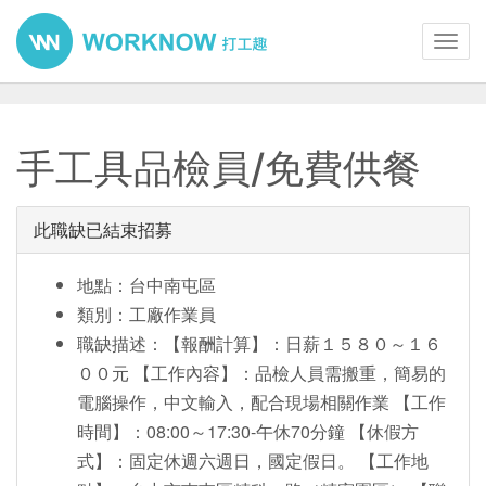
Toggl
navig
手工具品檢員/免費供餐
此職缺已結束招募
地點：台中南屯區
類別：工廠作業員
職缺描述：【報酬計算】：日薪１５８０～１６
００元 【工作內容】：品檢人員需搬重，簡易的
電腦操作，中文輸入，配合現場相關作業 【工作
時間】：08:00～17:30-午休70分鐘 【休假方
式】：固定休週六週日，國定假日。 【工作地