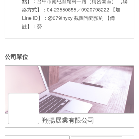
點】：台中市南屯區精科一路（精密園區） 【聯
絡方式】：04-23550885／0920798222 【加
Line ID】：@079tnyxy 截圖詢問預約 【備
註】：勞
公司單位
翔揚展業有限公司