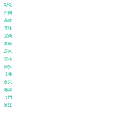
彰化
台南
高雄
基隆
宜蘭
嘉義
屏東
雲林
南投
花蓮
台東
澎湖
金門
連江