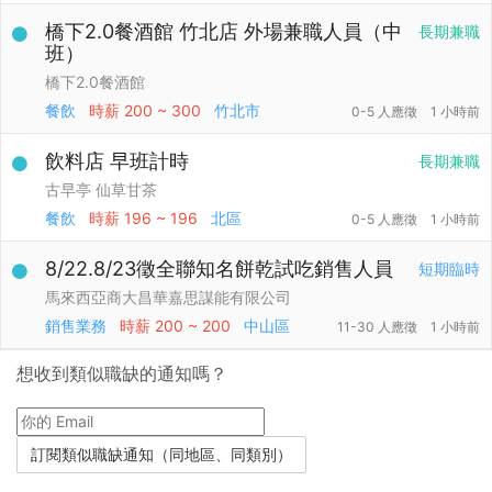
橋下2.0餐酒館 竹北店 外場兼職人員（中
長期兼職
班）
橋下2.0餐酒館
餐飲
時薪
200 ~ 300
竹北市
0-5 人應徵
1 小時前
飲料店 早班計時
長期兼職
古早亭 仙草甘茶
餐飲
時薪
196 ~ 196
北區
0-5 人應徵
1 小時前
8/22.8/23徵全聯知名餅乾試吃銷售人員
短期臨時
馬來西亞商大昌華嘉思謀能有限公司
銷售業務
時薪
200 ~ 200
中山區
11-30 人應徵
1 小時前
想收到類似職缺的通知嗎？