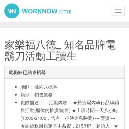
Toggl
navig
家樂福八德_ 知名品牌電
鬍刀活動工讀生
此職缺已結束招募
地點：桃園八德區
類別：銷售業務
職缺描述：--- 活動內容--- ★於賣場內執行品牌銷
售活動(櫃位內推廣/銷售) ★上班時間一天八小時
(13:00-21:00，含有一小時休息時間) --- 薪資 ---
★高於政府規定基本薪資，215/HR，超誘人~ ★