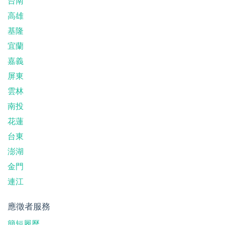
台南
高雄
基隆
宜蘭
嘉義
屏東
雲林
南投
花蓮
台東
澎湖
金門
連江
應徵者服務
簡短履歷