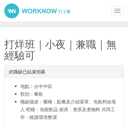
Toggl
navig
打烊班｜小夜｜兼職｜無
經驗可
此職缺已結束招募
地點：台中中區
類別：餐飲
職缺描述：櫃檯：點餐及介紹菜單、包飲料給客
人 吧檯：泡製飲品 廚房：煮茶及煮物料 共同工
作：維護環境整潔