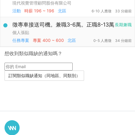
現代視覺管理顧問股份有限公司
活動
時薪
196 ~ 196
北區
6-10 人應徵
33 分鐘前
徵專車接送司機。兼職3-6萬。正職8-13萬
長期兼職
個人張貼
任務專案
專案
400 ~ 600
北區
0-5 人應徵
34 分鐘前
想收到類似職缺的通知嗎？