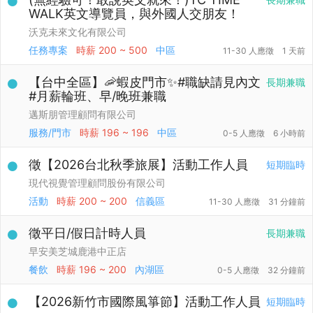
WALK英文導覽員，與外國人交朋友！
沃克未來文化有限公司
任務專案
時薪
200 ~ 500
中區
11-30 人應徵
1 天前
【台中全區】🦐蝦皮門市✨#職缺請見內文
長期兼職
#月薪輪班、早/晚班兼職
邁斯朋管理顧問有限公司
服務/門市
時薪
196 ~ 196
中區
0-5 人應徵
6 小時前
徵【2026台北秋季旅展】活動工作人員
短期臨時
現代視覺管理顧問股份有限公司
活動
時薪
200 ~ 200
信義區
11-30 人應徵
31 分鐘前
徵平日/假日計時人員
長期兼職
早安美芝城鹿港中正店
餐飲
時薪
196 ~ 200
內湖區
0-5 人應徵
32 分鐘前
【2026新竹市國際風箏節】活動工作人員
短期臨時