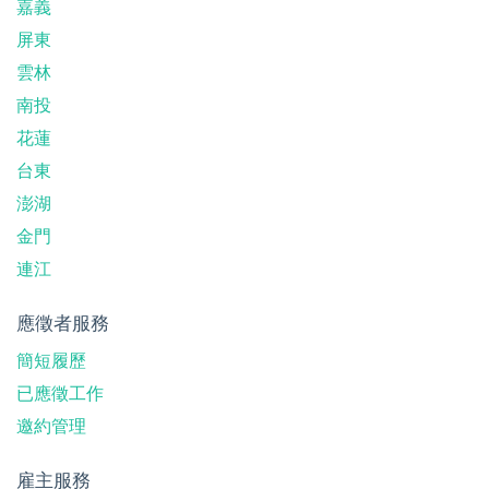
嘉義
屏東
雲林
南投
花蓮
台東
澎湖
金門
連江
應徵者服務
簡短履歷
已應徵工作
邀約管理
雇主服務