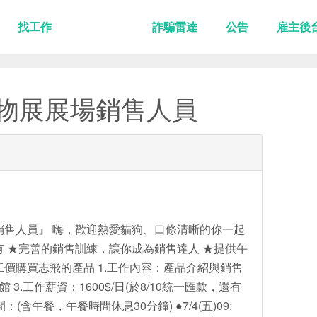
找工作
詐騙雷達
公告
雇主後
港寵物展展場銷售人員
展銷售人員』 嗨，歡迎熱愛貓狗、口條清晰的你一起
有 ★完善的銷售訓練，讓你成為銷售達人 ★提供午
工價購買志飛的產品 1.工作內容：產品介紹與銷售
3.工作薪資：1600$/日(於8/10統一匯款，還有
：(含午餐，午餐時間休息30分鐘) ●7/4(五)09: