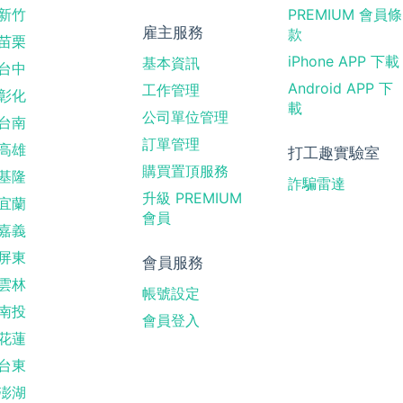
新竹
PREMIUM 會員條
雇主服務
款
苗栗
iPhone APP 下載
基本資訊
台中
Android APP 下
工作管理
彰化
載
公司單位管理
台南
訂單管理
高雄
打工趣實驗室
購買置頂服務
基隆
詐騙雷達
升級 PREMIUM
宜蘭
會員
嘉義
屏東
會員服務
雲林
帳號設定
南投
會員登入
花蓮
台東
澎湖