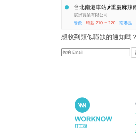
台北南港車站🌶️重慶麻辣鍋
宸恩實業有限公司
餐飲
時薪
210 ~ 220
南港區
想收到類似職缺的通知嗎