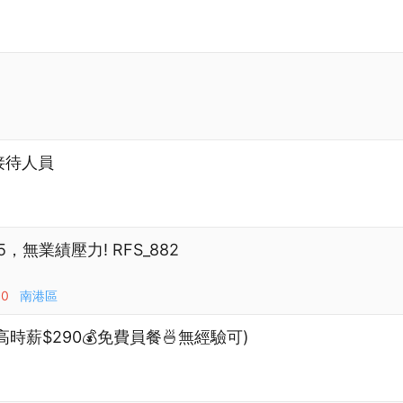
接待人員
，無業績壓力! RFS_882
00
南港區
最高時薪$290💰免費員餐🍜無經驗可)