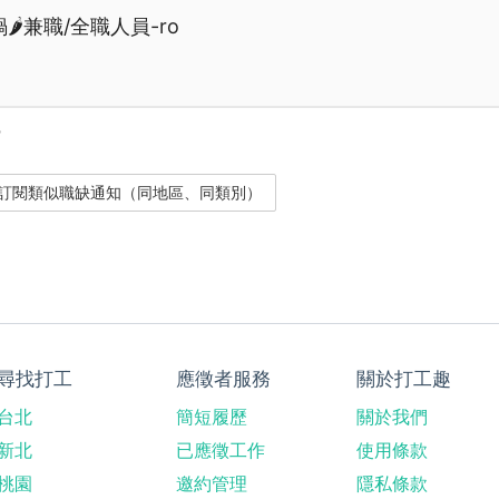
️兼職/全職人員-ro
？
尋找打工
應徵者服務
關於打工趣
台北
簡短履歷
關於我們
新北
已應徵工作
使用條款
桃園
邀約管理
隱私條款