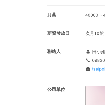
月薪
40000 ~ 
薪資發放日
次月10號
聯絡人
田小
09820
tsaip
公司單位