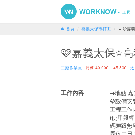
首頁
嘉義太保市打工
🩷嘉
🩷嘉義太保⭐
工廠作業員
月薪
40,000 ~ 45,500
太
工作內容
➡️地點:
💎設備
工程工作
(使用翹
碼頭跟無
周休二日