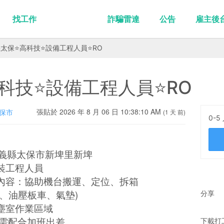
找工作
詐騙雷達
公告
雇主後
義太保⭐高科技⭐設備工程人員⭐RO
高科技⭐設備工程人員⭐RO
張貼於 2026 年 8 月 06 日 10:38:10 AM
保市
(1 天 前)
0-5
嘉義縣太保市新埤里新埤
安裝工程人員
內容：協助機台搬運、定位、拆箱
棒、油壓板車、氣墊)
分享
塵室作業區域
 需配合加班出差
下載打工