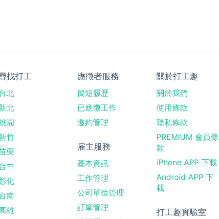
尋找打工
應徵者服務
關於打工趣
台北
簡短履歷
關於我們
新北
已應徵工作
使用條款
桃園
邀約管理
隱私條款
新竹
PREMIUM 會員條
雇主服務
款
苗栗
iPhone APP 下載
基本資訊
台中
Android APP 下
工作管理
彰化
載
公司單位管理
台南
訂單管理
高雄
打工趣實驗室