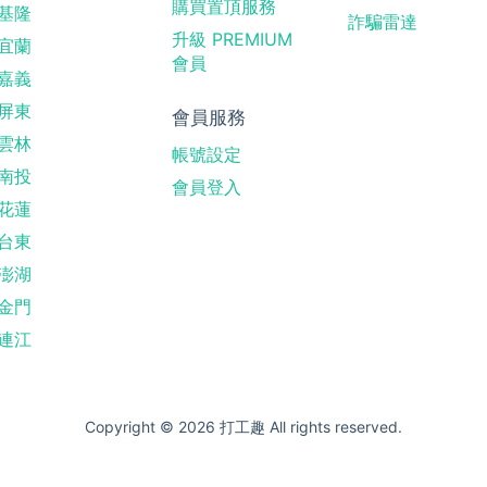
購買置頂服務
基隆
詐騙雷達
升級 PREMIUM
宜蘭
會員
嘉義
屏東
會員服務
雲林
帳號設定
南投
會員登入
花蓮
台東
澎湖
金門
連江
Copyright © 2026 打工趣 All rights reserved.