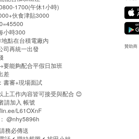
800-1700(午休1小時)
000+伙食津貼3000
0=45500
小時300
作地點在台積電廠內
贊助商
公司再統一出發
錢
→要能夠配合平假日加班
出差
：書審+現場面試
以上工作內容皆可接受與配合 😊
者請加入 帳號
//lin.ee/L61OXnF
： @nhy5896h
後請務必傳送
 電話✔ 職缺截圖✔ 找田小姐