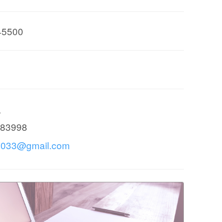
45500
姐
83998
ei033@gmail.com