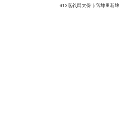
612嘉義縣太保市舊埤里新埤