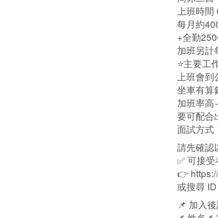
上班時間 0
每月約40
+全勤250
加班另計每
⭐主要工
上班會到
坐車有算
加班率高
要可配合
面試方式
請先確認
✅ 可接受
👉 https:
或搜尋 ID
📌 加入
✔ 姓名✔