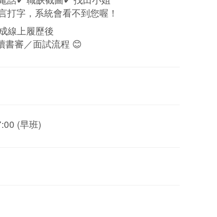
有留言打字，系統會看不到您喔！
完成線上履歷後
書審／面試流程 😊
17:00 (早班)