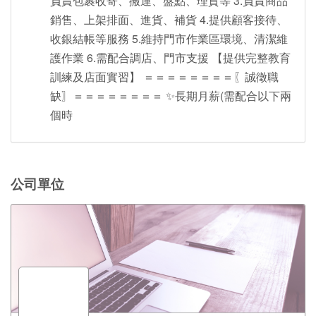
負責包裹收寄、搬運、盤點、理貨等 3.負責商品
銷售、上架排面、進貨、補貨 4.提供顧客接待、
收銀結帳等服務 5.維持門市作業區環境、清潔維
護作業 6.需配合調店、門市支援 【提供完整教育
訓練及店面實習】 ＝＝＝＝＝＝＝＝〖誠徵職
缺〗＝＝＝＝＝＝＝＝ ✨長期月薪(需配合以下兩
個時
公司單位