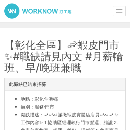
Toggl
navig
【彰化全區】🦐蝦皮門市
✨#職缺請見內文 #月薪輪
班、早/晚班兼職
此職缺已結束招募
地點：彰化伸港鄉
類別：服務/門市
職缺描述：🦐🦐🦐誠徵蝦皮實體店店員🦐🦐🦐 ✨
工作內容✨ 1.協助區經理執行門市營運、維護 2.