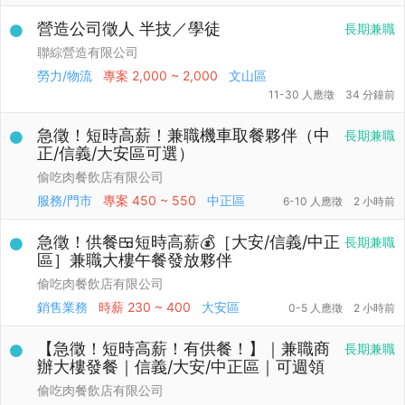
營造公司徵人 半技／學徒
長期兼職
聯綜營造有限公司
勞力/物流
專案
2,000 ~ 2,000
文山區
11-30 人應徵
34 分鐘前
急徵！短時高薪！兼職機車取餐夥伴（中
長期兼職
正/信義/大安區可選）
偷吃肉餐飲店有限公司
服務/門市
專案
450 ~ 550
中正區
6-10 人應徵
2 小時前
急徵！供餐🍱短時高薪💰［大安/信義/中正
長期兼職
區］兼職大樓午餐發放夥伴
偷吃肉餐飲店有限公司
銷售業務
時薪
230 ~ 400
大安區
0-5 人應徵
2 小時前
【急徵！短時高薪！有供餐！】｜兼職商
長期兼職
辦大樓發餐｜信義/大安/中正區｜可週領
偷吃肉餐飲店有限公司