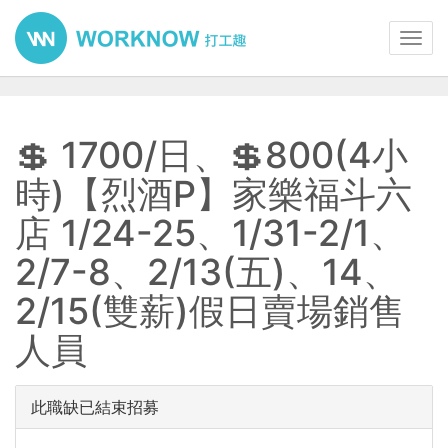
Toggl
navig
💲 1700/日、💲800(4小
時)【烈酒P】家樂福斗六
店 1/24-25、1/31-2/1、
2/7-8、2/13(五)、14、
2/15(雙薪)假日賣場銷售
人員
此職缺已結束招募