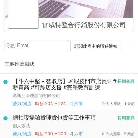
雷威特整合行銷股份有限公司
其他推薦職缺
【斗六中堅 - 智取店】🦐蝦皮門市店員✨ #
長期兼職
薪資高 #可跨店支援 #完整教育訓練
邁斯朋管理顧問有限公司
勞力/物流
時薪
204 ~ 224
斗六市
0-5 人應徵
1 天前
網拍現場驗貨理貨包貨等工作事項
長期兼職
個人張貼
勞力/物流
時薪
200 ~ 200
斗六市
0-5 人應徵
5 天前