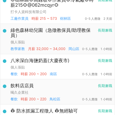
薪215🌻@062mcqyr🌻
打卡人資科技有限公司
工廠作業員
時薪
215 ~ 573
樹林區
0-5 人應徵
2 天前
綠色森林幼兒園（急徵教保員/助理教保
長期兼職
員）
個人張貼
教學家教
月薪
32,000 ~ 34,000
岡山區
0-5 人應徵
1 小時前
八米深白海鹽奶蓋(大慶夜市)
長期兼職
個人張貼
餐飲
時薪
200 ~ 200
南區
0-5 人應徵
1 小時前
飲料店店員
長期兼職
喝久企業社
餐飲
時薪
200 ~ 220
鳥松區
0-5 人應徵
1 小時前
👷 防水抓漏工程徵人 👷無經驗可
長期兼職