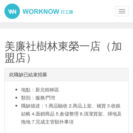
Toggl
navig
美廉社樹林東榮一店（加
盟店）
此職缺已結束招募
地點：新北樹林區
類別：服務/門市
職缺描述：1.商品驗收 2.商品上架、補貨 3.收銀
結帳 4.面銷商品 5.倉儲整理 6.清潔貨架、掃地及
拖地 7.完成主管額外事項