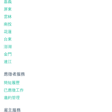
嘉義
屏東
雲林
南投
花蓮
台東
澎湖
金門
連江
應徵者服務
簡短履歷
已應徵工作
邀約管理
雇主服務