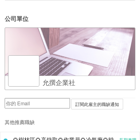
公司單位
允撰企業社
其他推薦職缺
🌻樹林區🌻高錄取🌻作業員🌻冷氣廠🌻時
長期兼職