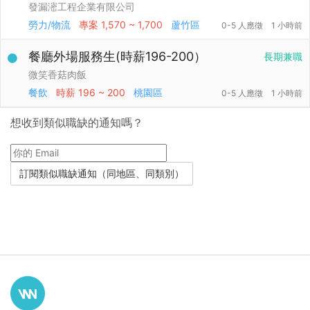
發漏滵工程企業有限公司
勞力/物流
專案
1,570 ~ 1,700
蘆竹區
0-5 人應徵
1 小時前
餐廳外場服務生(時薪196-200）
長期兼職
微笑香菇肉飯
餐飲
時薪
196 ~ 200
桃園區
0-5 人應徵
1 小時前
想收到類似職缺的通知嗎？