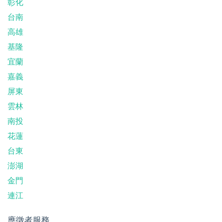
彰化
台南
高雄
基隆
宜蘭
嘉義
屏東
雲林
南投
花蓮
台東
澎湖
金門
連江
應徵者服務