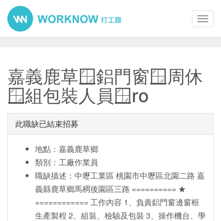
Toggl
navig
嘉義鹿草🪟鋁門窗🪟周休
🪟組包裝人員🪟ro
此職缺已結束招募
地點：嘉義鹿草鄉
類別：工廠作業員
職缺描述：中壢工業區 桃園市中壢區北園二路 嘉
義縣鹿草鄉馬稠後園區三路 ========== ★
============ 工作內容 1、負責鋁門窗邊窗框
生產製程 2、組裝、檢驗及包裝 3、操作機台、學