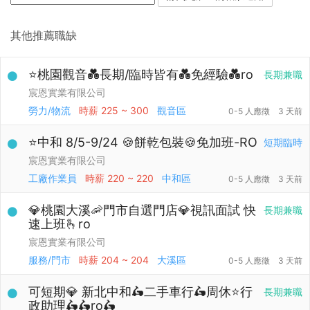
其他推薦職缺
⭐桃園觀音💑長期/臨時皆有💑免經驗💑ro
長期兼職
宸恩實業有限公司
勞力/物流
時薪
225 ~ 300
觀音區
0-5 人應徵
3 天前
⭐中和 8/5-9/24 🍪餅乾包裝🍪免加班-RO
短期臨時
宸恩實業有限公司
工廠作業員
時薪
220 ~ 220
中和區
0-5 人應徵
3 天前
💎桃園大溪🦐門市自選門店💎視訊面試 快
長期兼職
速上班🫰ro
宸恩實業有限公司
服務/門市
時薪
204 ~ 204
大溪區
0-5 人應徵
3 天前
可短期💎 新北中和🛵二手車行🛵周休⭐行
長期兼職
政助理🛵🛵ro🛵