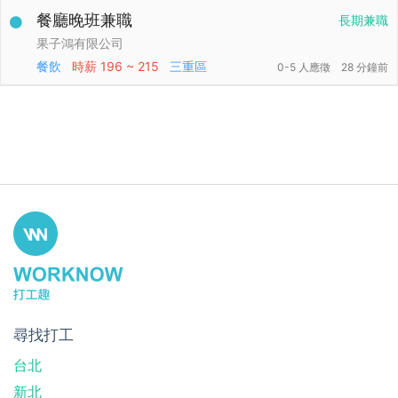
餐廳晚班兼職
長期兼職
果子鴻有限公司
餐飲
時薪
196 ~ 215
三重區
0-5 人應徵
28 分鐘前
尋找打工
台北
新北