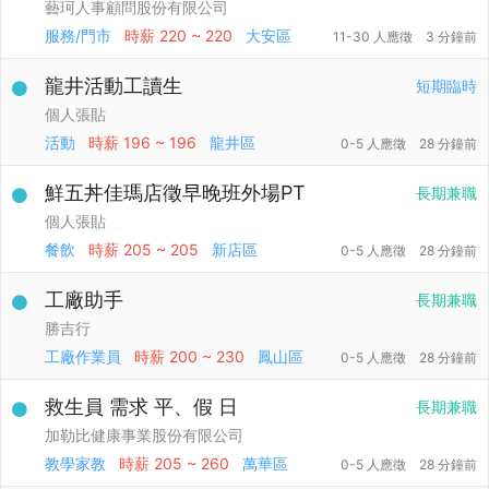
藝珂人事顧問股份有限公司
服務/門市
時薪
220 ~ 220
大安區
11-30 人應徵
3 分鐘前
龍井活動工讀生
短期臨時
個人張貼
活動
時薪
196 ~ 196
龍井區
0-5 人應徵
28 分鐘前
鮮五丼佳瑪店徵早晚班外場PT
長期兼職
個人張貼
餐飲
時薪
205 ~ 205
新店區
0-5 人應徵
28 分鐘前
工廠助手
長期兼職
勝吉行
工廠作業員
時薪
200 ~ 230
鳳山區
0-5 人應徵
28 分鐘前
救生員 需求 平、假 日
長期兼職
加勒比健康事業股份有限公司
教學家教
時薪
205 ~ 260
萬華區
0-5 人應徵
28 分鐘前