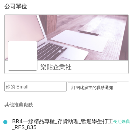
公司單位
樂貼企業社
其他推薦職缺
BR4一線精品專櫃_存貨助理_歡迎學生打工
長期兼職
_RFS_835