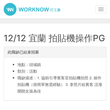
Toggl
navig
12/12 宜蘭 拍貼機操作PG
此職缺已結束招募
地點：頭城鎮
類別：活動
職缺描述：1. 協助引導賓客至拍貼機拍照 2. 操作
拍貼機（很簡單無需經驗） 3. 拿照片給賓客 活潑
開朗女孩為佳