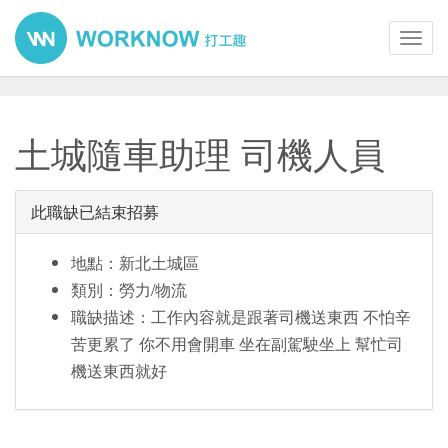
Toggl
navig
土城隨車助理 司機人員
此職缺已結束招募
地點：新北土城區
類別：勞力/物流
職缺描述：工作內容就是跟著司機送東西 不怕辛
苦更累了 你不用會開車 坐在副駕駛坐上 幫忙司
機送東西就好