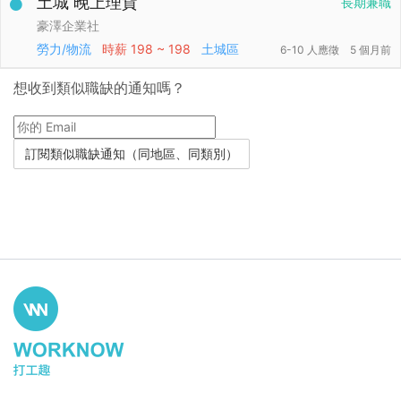
土城 晚上理貨
長期兼職
豪澤企業社
勞力/物流
時薪
198 ~ 198
土城區
6-10 人應徵
5 個月前
想收到類似職缺的通知嗎？