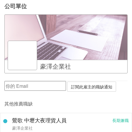
公司單位
豪澤企業社
其他推薦職缺
鶯歌 中壢大夜理貨人員
長期兼職
豪澤企業社