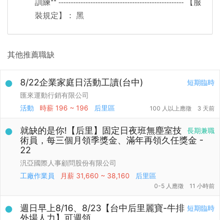
訓練** --------------------------------------------------- 【服
裝規定】： 黑
其他推薦職缺
8/22企業家庭日活動工讀(台中)
短期臨時
匯來運動行銷有限公司
活動
時薪
196 ~ 196
后里區
100 人以上應徵
3 天前
就缺的是你!【后里】固定日夜班無塵室技
長期兼職
術員，每三個月領季獎金、滿年再領久任獎金 -
22
汎亞國際人事顧問股份有限公司
工廠作業員
月薪
31,660 ~ 38,160
后里區
0-5 人應徵
11 小時前
週日早上8/16、8/23【台中后里麗寶-牛排
短期臨時
外場人力】可週領