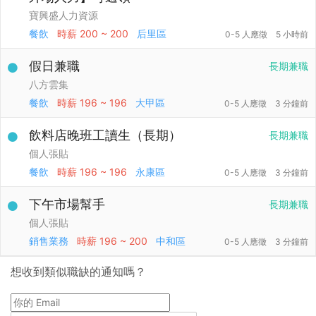
寶興盛人力資源
餐飲
時薪
200 ~ 200
后里區
0-5 人應徵
5 小時前
假日兼職
長期兼職
八方雲集
餐飲
時薪
196 ~ 196
大甲區
0-5 人應徵
3 分鐘前
飲料店晚班工讀生（長期）
長期兼職
個人張貼
餐飲
時薪
196 ~ 196
永康區
0-5 人應徵
3 分鐘前
下午市場幫手
長期兼職
個人張貼
銷售業務
時薪
196 ~ 200
中和區
0-5 人應徵
3 分鐘前
想收到類似職缺的通知嗎？