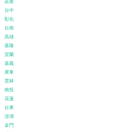
苗栗
台中
彰化
台南
高雄
基隆
宜蘭
嘉義
屏東
雲林
南投
花蓮
台東
澎湖
金門