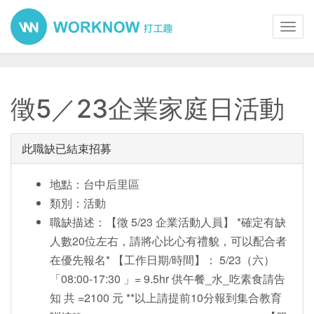
Toggl
navig
徵5／23企業家庭日活動
此職缺已結束招募
地點：台中后里區
類別：活動
職缺描述：【徵 5/23 企業活動人員】 *確定有缺
人數20位左右，請將心比心有禮貌，可以配合者
在優先報名* 【工作日期/時間】： 5/23（六）
「08:00-17:30 」= 9.5hr 供午餐_水_吃素食請告
知 共 =2100 元 **以上請提前10分報到集合教育