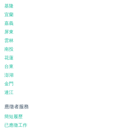
基隆
宜蘭
嘉義
屏東
雲林
南投
花蓮
台東
澎湖
金門
連江
應徵者服務
簡短履歷
已應徵工作