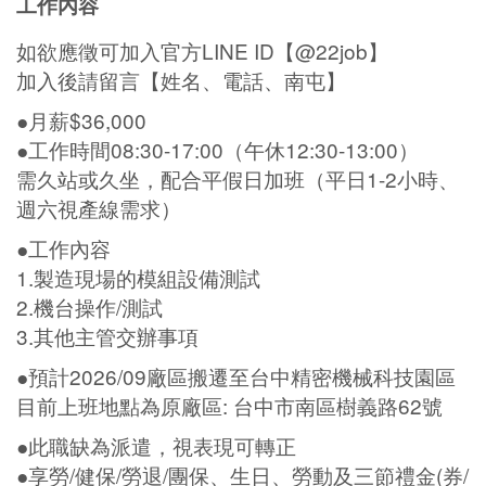
工作內容
如欲應徵可加入官方LINE ID【@22job】
加入後請留言【姓名、電話、南屯】
●月薪$36,000
●工作時間08:30-17:00（午休12:30-13:00）
需久站或久坐，配合平假日加班（平日1-2小時、
週六視產線需求）
●工作內容
1.製造現場的模組設備測試
2.機台操作/測試
3.其他主管交辦事項
●預計2026/09廠區搬遷至台中精密機械科技園區
目前上班地點為原廠區: 台中市南區樹義路62號
●此職缺為派遣，視表現可轉正
●享勞/健保/勞退/團保、生日、勞動及三節禮金(券/