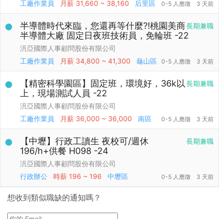
工廠作業員
月薪
31,660 ~ 38,160
后里區
0-5 人應徵
3 天前
半導體時代來臨，您還再等什麼?!桃園美商
長期兼職
半導體大廠 固定日夜班技術員，免輪班 -22
汎亞國際人事顧問股份有限公司
工廠作業員
月薪
34,800 ~ 41,300
龜山區
0-5 人應徵
3 天前
【精密科學園區】固定班，環境好，36k以
長期兼職
上，現場測試人員 -22
汎亞國際人事顧問股份有限公司
工廠作業員
月薪
36,000 ~ 36,000
南區
0-5 人應徵
3 天前
【中壢】行政工讀生 夜校可/週休
長期兼職
196/h+供餐 H098 -24
汎亞國際人事顧問股份有限公司
行政辦公
時薪
196 ~ 196
中壢區
0-5 人應徵
3 天前
想收到類似職缺的通知嗎？