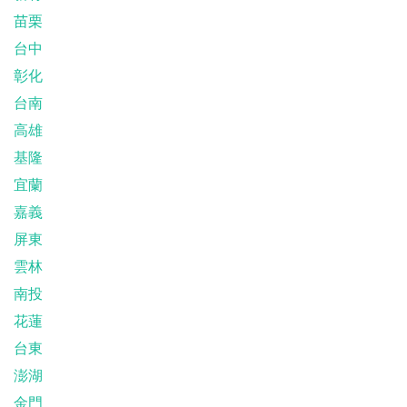
苗栗
台中
彰化
台南
高雄
基隆
宜蘭
嘉義
屏東
雲林
南投
花蓮
台東
澎湖
金門