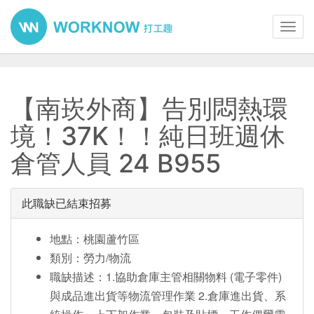
Toggl
navig
【南崁外商】告別悶熱環
境！37K！！純日班週休
倉管人員 24 B955
此職缺已結束招募
地點：桃園蘆竹區
類別：勞力/物流
職缺描述：1.協助倉庫主管相關物料 (電子零件)
與成品進出貨等物流管理作業 2.倉庫進出貨、系