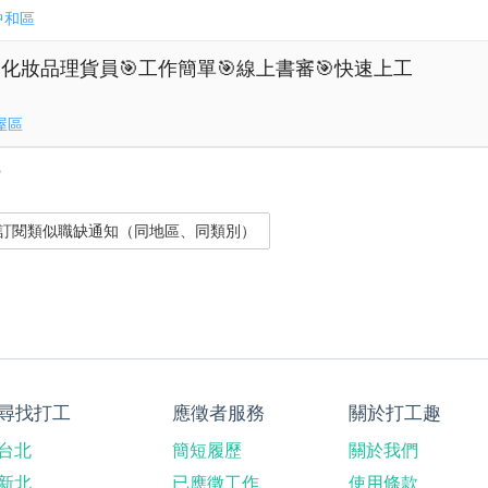
中和區
區🎯化妝品理貨員🎯工作簡單🎯線上書審🎯快速上工
屋區
？
尋找打工
應徵者服務
關於打工趣
台北
簡短履歷
關於我們
新北
已應徵工作
使用條款