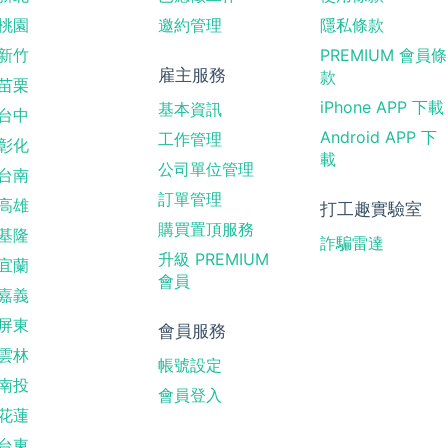
桃園
邀約管理
隱私條款
新竹
PREMIUM 會員條
雇主服務
款
苗栗
iPhone APP 下載
基本資訊
台中
Android APP 下
工作管理
彰化
載
公司單位管理
台南
訂單管理
高雄
打工趣實驗室
購買置頂服務
基隆
詐騙雷達
升級 PREMIUM
宜蘭
會員
嘉義
屏東
會員服務
雲林
帳號設定
南投
會員登入
花蓮
台東