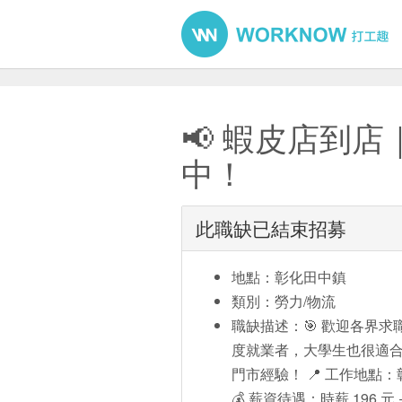
📢 蝦皮店到店
中！
此職缺已結束招募
地點：彰化田中鎮
類別：勞力/物流
職缺描述：🎯 歡迎各界
度就業者，大學生也很適合
門市經驗！ 📍 工作地點
💰 薪資待遇：時薪 196 