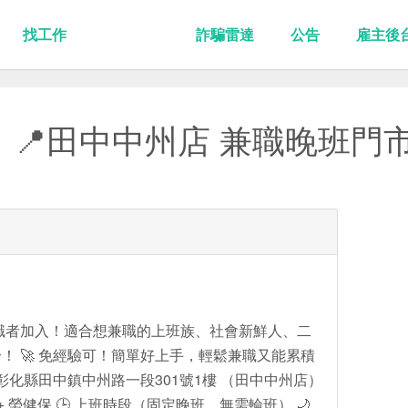
找工作
詐騙雷達
公告
雇主後
｜📍田中中州店 兼職晚班門市
求職者加入！適合想兼職的上班族、社會新鮮人、二
！ 🚀 免經驗可！簡單好上手，輕鬆兼職又能累積
：彰化縣田中鎮中州路一段301號1樓 （田中中州店）
元 + 勞健保 🕒 上班時段（固定晚班，無需輪班） 🌙