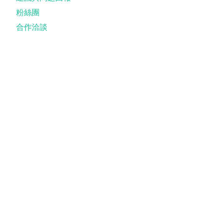
粉絲團
合作洽談