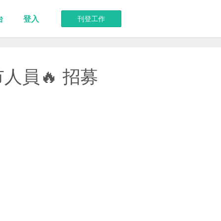
台
登入
刊登工作
人員🔥 招募