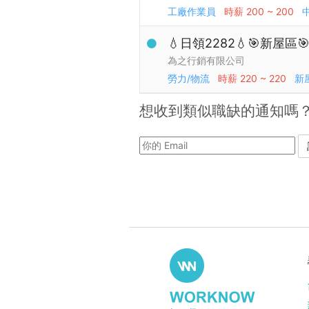
工廠作業員
時薪
200 ~ 200
💧日領2282💧🎯新屋
為之行銷有限公司
勞力/物流
時薪
220 ~ 220
新
想收到類似職缺的通知嗎