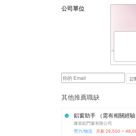
公司單位
其他推薦職缺
鋁窗助手 （需有相關經
隆宸鋁門窗有限公司
勞力/物流
月薪
29,500 ~ 48,0