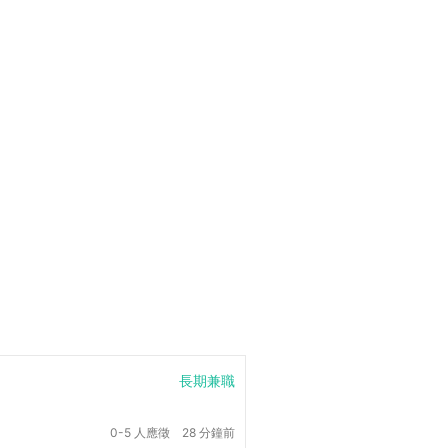
長期兼職
0-5 人應徵
28 分鐘前