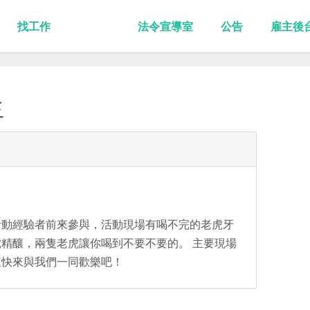
找工作
法令宣導室
公告
雇主後
生
活動經驗者前來參與，活動現場有喝不完的老虎牙
精釀，兩隻老虎讓你喝到不要不要的。 主要現場
查快來與我們一同歡樂吧！