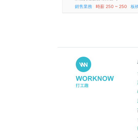
銷售業務
時薪
250 ~ 250
板