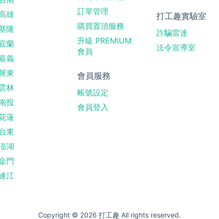
訂單管理
高雄
打工趣實驗室
購買置頂服務
基隆
詐騙雷達
升級 PREMIUM
宜蘭
法令宣導室
會員
嘉義
屏東
會員服務
雲林
帳號設定
南投
會員登入
花蓮
台東
澎湖
金門
連江
Copyright © 2026 打工趣 All rights reserved.