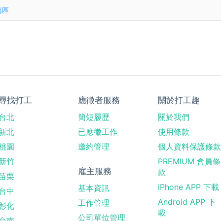
橋區
尋找打工
應徵者服務
關於打工趣
台北
簡短履歷
關於我們
新北
已應徵工作
使用條款
桃園
邀約管理
個人資料保護條款
新竹
PREMIUM 會員條
雇主服務
款
苗栗
iPhone APP 下載
基本資訊
台中
Android APP 下
工作管理
彰化
載
公司單位管理
台南