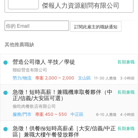
傑報人力資源顧問有限公司
其他推薦職缺
營造公司徵人 半技／學徒
長期兼職
聯綜營造有限公司
勞力/物流
專案
2,000 ~ 2,000
文山區
11-30 人應徵
3 小時前
急徵！短時高薪！兼職機車取餐夥伴（中
長期兼職
正/信義/大安區可選）
偷吃肉餐飲店有限公司
服務/門市
專案
450 ~ 550
中正區
6-10 人應徵
4 小時前
急徵！供餐🍱短時高薪💰［大安/信義/中正
長期兼職
區］兼職大樓午餐發放夥伴