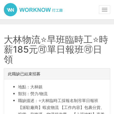
Toggl
navig
大林物流⭐️早班臨時工⭐️時
薪185元🉑單日報班🉑日
領
此職缺已結束招募
地點：大林鎮
類別：勞力/物流
職缺描述：⭐️大林臨時工採報名制🉑單日報班
【派駐廠商】蝦皮物流 【工作內容】包裹分貨、