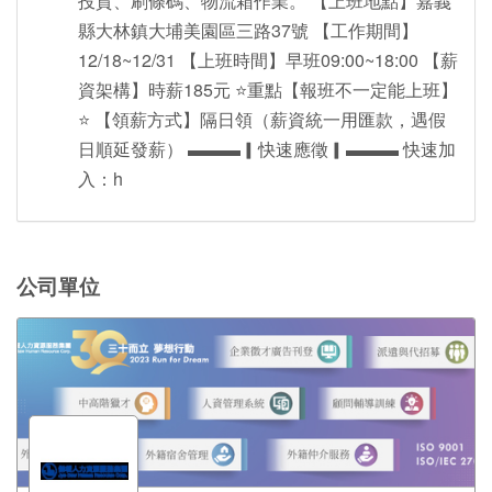
投貨、刷條碼、物流箱作業。 【上班地點】嘉義
縣大林鎮大埔美園區三路37號 【工作期間】
12/18~12/31 【上班時間】早班09:00~18:00 【薪
資架構】時薪185元 ⭐️重點【報班不一定能上班】
⭐️ 【領薪方式】隔日領（薪資統一用匯款，遇假
日順延發薪） ▬▬▬▎快速應徵▎▬▬▬ 快速加
入：h
公司單位