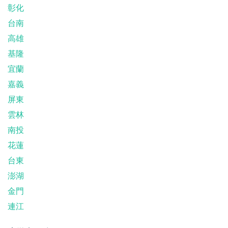
彰化
台南
高雄
基隆
宜蘭
嘉義
屏東
雲林
南投
花蓮
台東
澎湖
金門
連江