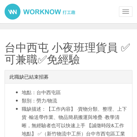
Toggl
navig
台中西屯 小夜班理貨員 ✅
可兼職✅免經驗
此職缺已結束招募
地點：台中西屯區
類別：勞力/物流
職缺描述：【工作內容】 ·貨物分類、整理、上下
貨 ·輸送帶作業、物品簡易搬運與堆疊 ·教學清
晰，無經驗者也可以快速上手 【誠徵時段&工作
地點】 ✅（新竹物流中工所）台中市西屯區工業