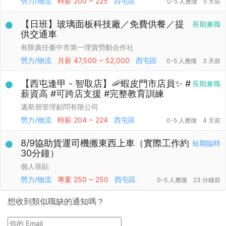
勞力/物流
時薪
200 ~ 225
西屯區
0-5 人應徵
5 天前
【日班】玻璃面板科技廠／免費供餐／提
長期兼職
供交通車
有限責任臺中市第一理貨勞動合作社
勞力/物流
月薪
47,500 ~ 52,000
西屯區
0-5 人應徵
3 天前
【西屯逢甲 - 智取店】🦐蝦皮門市店員✨ #
長期兼職
薪資高 #可跨店支援 #完整教育訓練
邁斯朋管理顧問有限公司
勞力/物流
時薪
204 ~ 224
西屯區
0-5 人應徵
4 天前
8/9協助貨運司機搬東西上車（實際工作約
短期臨時
30分鐘）
個人張貼
勞力/物流
專案
250 ~ 250
西屯區
0-5 人應徵
23 分鐘前
想收到類似職缺的通知嗎？