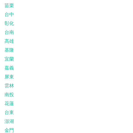
苗栗
台中
彰化
台南
高雄
基隆
宜蘭
嘉義
屏東
雲林
南投
花蓮
台東
澎湖
金門