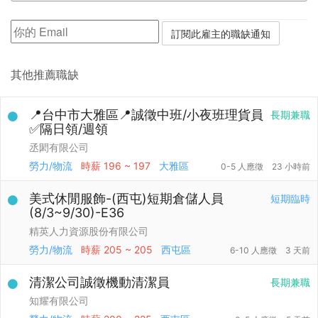
其他推薦職缺
📍台中市大雅區📍誠徵中班/小夜班理貨員
長期兼職
✅隔日領/週領
丞閎有限公司
勞力/物流
時薪
196 ~ 197
大雅區
0-5 人應徵
23 小時前
美式休閒服飾-(西屯)短期倉儲人員
短期臨時
(8/3~9/30)-E36
精英人力資源股份有限公司
勞力/物流
時薪
205 ~ 205
西屯區
6-10 人應徵
3 天前
清潔公司誠徵機動清潔員
長期兼職
知耀有限公司