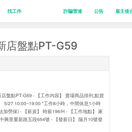
找工作
詐騙雷達
公告
雇主後
新店盤點PT-G59
店盤點PT-G59 - 【工作內容】 賣場商品排列,點貨
5/27 10:00~19:00 *工作8小時，中間休息1小時
勞保) - 【薪資】 時薪196/H - 【工作地點】 家
中興里重新路五段654號 - 【發薪日】 隔月10號發