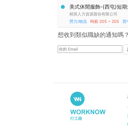
美式休閒服飾-(西屯)短期倉儲
精英人力資源股份有限公司
勞力/物流
時薪
205 ~ 205
西
想收到類似職缺的通知嗎