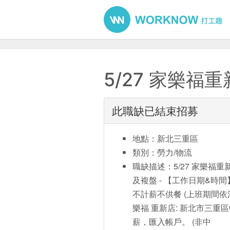
5/27 家樂福重
此職缺已結束招募
地點：新北三重區
類別：勞力/物流
職缺描述：5/27 家樂福重新
及複盤 - 【工作日期&時間】 
不計薪不供餐 (上班期間依法加
樂福 重新店: 新北市三重區
薪，匯入帳戶。 (非中