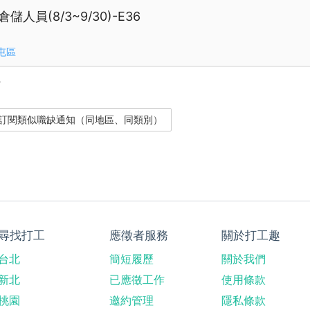
人員(8/3~9/30)-E36
屯區
？
尋找打工
應徵者服務
關於打工趣
台北
簡短履歷
關於我們
新北
已應徵工作
使用條款
桃園
邀約管理
隱私條款