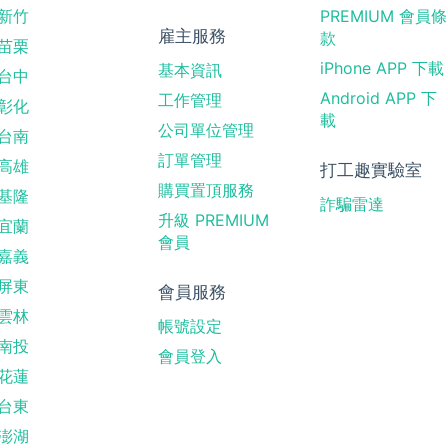
新竹
PREMIUM 會員條
雇主服務
款
苗栗
iPhone APP 下載
基本資訊
台中
Android APP 下
工作管理
彰化
載
公司單位管理
台南
訂單管理
高雄
打工趣實驗室
購買置頂服務
基隆
詐騙雷達
升級 PREMIUM
宜蘭
會員
嘉義
屏東
會員服務
雲林
帳號設定
南投
會員登入
花蓮
台東
澎湖