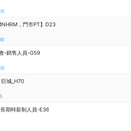
口區
NHRM，門市PT】D23
湖區
賣會-銷售人員-G59
莊區
巨城_H70
區
長期時薪制人員-E36