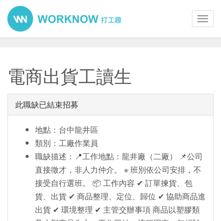
Toggl
navig
電商出貨工讀生
此職缺已結束招募
地點：台中龍井區
類別：工廠作業員
職缺描述：📍工作地點：龍井廠（二廠） 📌公司
直接徵才，非人力仲介。 ※ 班別依公司安排，不
接受自行選班。 📦 工作內容 ✔ 訂單揀貨、包
貨、出貨 ✔ 商品整理、定位、歸位 ✔ 協助商品進
出貨 ✔ 環境整理 ✔ 主管交辦事項 商品以塑膠類