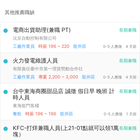
其他推薦職缺
電商出貨助理(兼職 PT)
長期兼職
沅呈自動控制有限公司
工廠作業員
時薪
196 ~ 220
龍井區
0-5 人應徵
4 天前
火力發電維護人員
長期兼職
有限責任臺中市第一理貨勞動合作社
工廠作業員
專案
2,200 ~ 3,000
龍井區
0-5 人應徵
4 天前
台中東海商圈甜品店 誠徵 假日早 晚班 計
長期兼職
時人員
東海龍門客棧
餐飲
時薪
196 ~ 196
龍井區
0-5 人應徵
1 天前
KFC-打烊兼職人員(上21-01點就可以領1萬
長期兼職
塊）