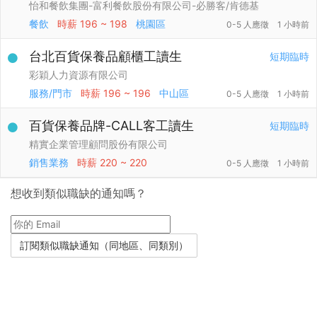
怡和餐飲集團-富利餐飲股份有限公司-必勝客/肯德基
餐飲
時薪
196 ~ 198
桃園區
0-5 人應徵
1 小時前
台北百貨保養品顧櫃工讀生
短期臨時
彩穎人力資源有限公司
服務/門市
時薪
196 ~ 196
中山區
0-5 人應徵
1 小時前
百貨保養品牌-CALL客工讀生
短期臨時
精實企業管理顧問股份有限公司
銷售業務
時薪
220 ~ 220
0-5 人應徵
1 小時前
想收到類似職缺的通知嗎？