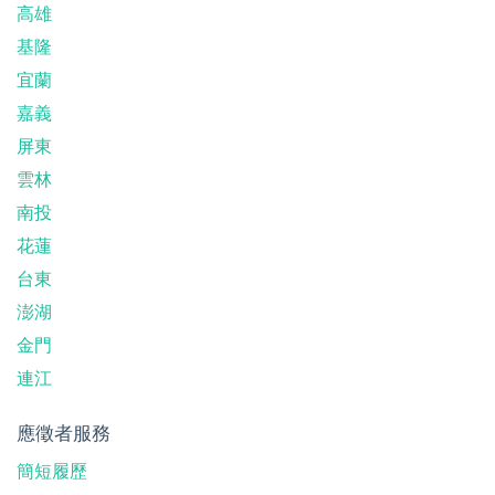
高雄
基隆
宜蘭
嘉義
屏東
雲林
南投
花蓮
台東
澎湖
金門
連江
應徵者服務
簡短履歷